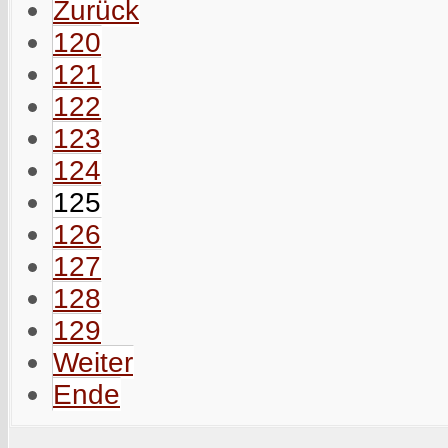
Zurück
120
121
122
123
124
125
126
127
128
129
Weiter
Ende