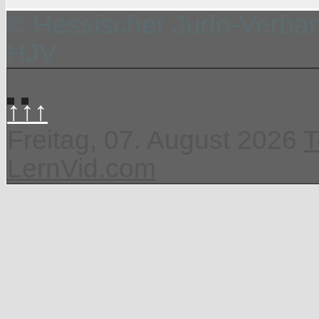
© Hessischer Judo-Verband
HJV
↑↑↑
Freitag, 07. August 2026
T
LernVid.com