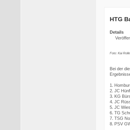
HTG Ba
Details
Veröffen
Foto: Kai Rolle
Bei der di
Ergebnisse
1. Hombur
2. JC Hünf
3. KG Bür
4. JC Rüs
5. JC Wie
6. TG Sch
7. TSG No
8. PSV GW