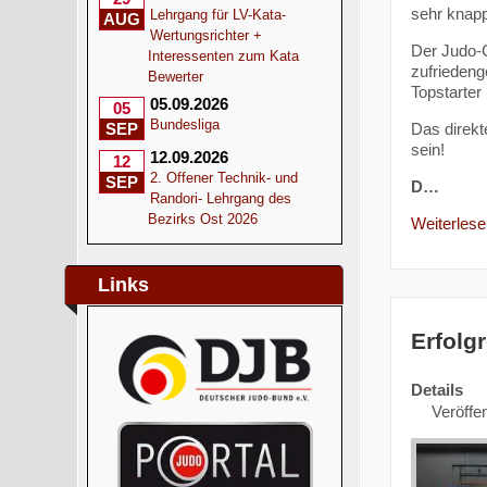
sehr knap
Lehrgang für LV-Kata-
AUG
Wertungsrichter +
Der Judo-C
Interessenten zum Kata
zufriedeng
Bewerter
Topstarter
05.09.2026
05
Bundesliga
Das direkt
SEP
sein!
12.09.2026
12
2. Offener Technik- und
SEP
D…
Randori- Lehrgang des
Bezirks Ost 2026
Weiterlesen
Links
Erfolg
Details
Veröffen