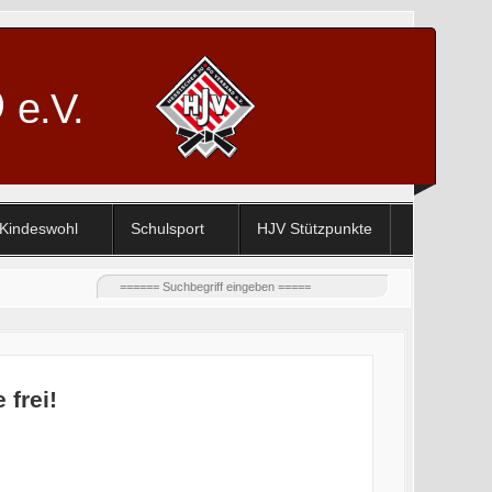
D
e.V.
Kindeswohl
Schulsport
HJV Stützpunkte
frei!