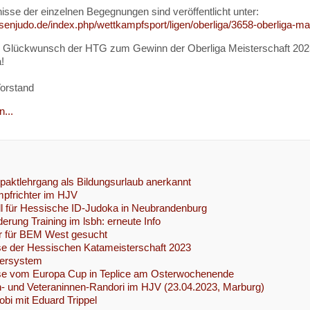
isse der einzelnen Begegnungen sind veröffentlicht unter:
ssenjudo.de/index.php/wettkampfsport/ligen/oberliga/3658-oberliga-
 Glückwunsch der HTG zum Gewinn der Oberliga Meisterschaft 2023 un
!
orstand
...
ktlehrgang als Bildungsurlaub anerkannt
pfrichter im HJV
l für Hessische ID-Judoka in Neubrandenburg
erung Training im lsbh: erneute Info
r für BEM West gesucht
e der Hessischen Katameisterschaft 2023
ersystem
se vom Europa Cup in Teplice am Osterwochenende
- und Veteraninnen-Randori im HJV (23.04.2023, Marburg)
obi mit Eduard Trippel