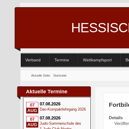
HESSIS
Verband
Termine
Wettkampfsport
B
Aktuelle Seite:
Startseite
Aktuelle Termine
Fortbi
07.08.2026
07
Dan-Kompaktlehrgang 2026
AUG
Details
07.08.2026
07
Veröffen
Judo-Sommerschule des
AUG
1.Judo-Club Nieder-