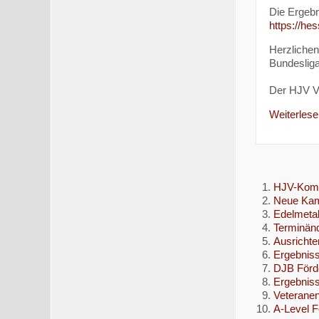
Die Ergebn
https://he
Herzlichen
Bundesliga
Der HJV V
Weiterlesen
HJV-Kompa
Neue Kam
Edelmetal
Terminänd
Ausrichte
Ergebniss
DJB Förd
Ergebnis
Veteranen
A-Level F