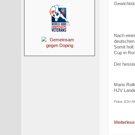
Gewichtskl
Nach einem
deutschen 
Somit holt
Cup in Rom
Der hessis
Mario Roll
HJV Lande
Fotos: EJU-Ho
Weiterlesen