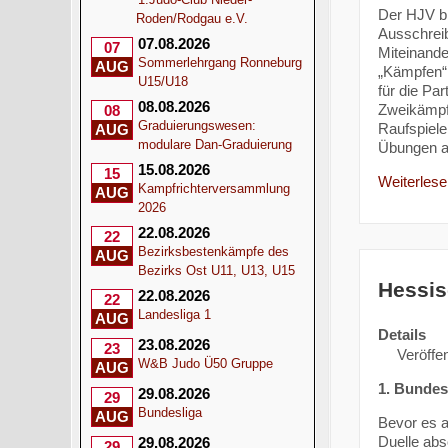
Der HJV bi
Roden/Rodgau e.V.
Ausschrei
07.08.2026
07
Miteinande
Sommerlehrgang Ronneburg
AUG
„Kämpfen“ 
U15/U18
für die Pa
08.08.2026
Zweikämpf
08
Graduierungswesen:
Raufspiele
AUG
modulare Dan-Graduierung
Übungen a
15.08.2026
15
Weiterlesen
Kampfrichterversammlung
AUG
2026
22.08.2026
22
Bezirksbestenkämpfe des
AUG
Bezirks Ost U11, U13, U15
Hessis
22.08.2026
22
Landesliga 1
AUG
Details
23.08.2026
23
Veröffen
W&B Judo Ü50 Gruppe
AUG
1. Bundes
29.08.2026
29
Bundesliga
AUG
Bevor es a
Duelle abs
29.08.2026
29