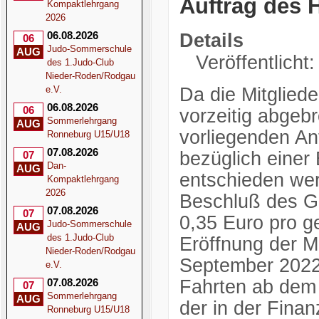
Auftrag des 
Kompaktlehrgang
2026
06.08.2026
Details
06
Judo-Sommerschule
AUG
Veröffentlicht
des 1.Judo-Club
Nieder-Roden/Rodgau
e.V.
Da die Mitglie
06.08.2026
06
vorzeitig abgeb
Sommerlehrgang
AUG
vorliegenden An
Ronneburg U15/U18
07.08.2026
bezüglich einer
07
Dan-
AUG
entschieden wer
Kompaktlehrgang
2026
Beschluß des G
07.08.2026
07
0,35 Euro pro g
Judo-Sommerschule
AUG
des 1.Judo-Club
Eröffnung der M
Nieder-Roden/Rodgau
September 2022 s
e.V.
07.08.2026
Fahrten ab dem 
07
Sommerlehrgang
AUG
der in der Fina
Ronneburg U15/U18