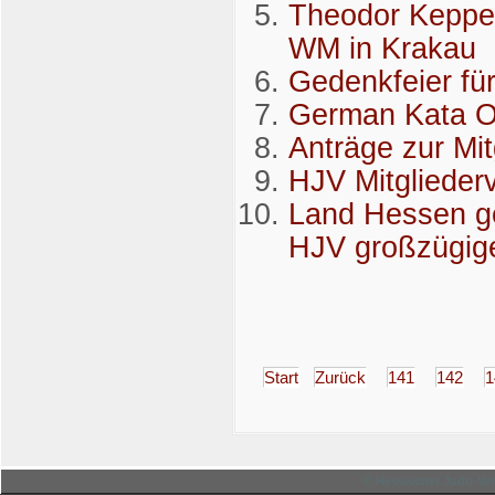
Theodor Keppel
WM in Krakau
Gedenkfeier für
German Kata 
Anträge zur Mi
HJV Mitgliede
Land Hessen ge
HJV großzügige
Start
Zurück
141
142
1
© Hessischer Judo-Ver