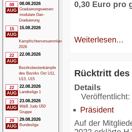
0,30 Euro pro 
08.08.2026
08
Graduierungswesen:
AUG
modulare Dan-
Graduierung
15.08.2026
15
AUG
Weiterlesen...
Kampfrichterversammlung
2026
22.08.2026
22
AUG
Bezirksbestenkämpfe
Rücktritt de
des Bezirks Ost U11,
U13, U15
Details
22.08.2026
22
Landesliga 1
AUG
Veröffentlicht
23.08.2026
23
W&B Judo Ü50
AUG
Präsident
Gruppe
29.08.2026
29
Auf der Mitgli
Bundesliga
AUG
2022 erklärte HJ