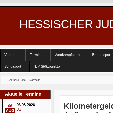
HESSISCHER JU
Verband
Termine
Wettkampfsport
Breitensport
Schulsport
HJV Stützpunkte
Aktuelle Seite:
Startseite
Aktuelle Termine
Kilometergel
06.08.2026
06
Dan-
AUG