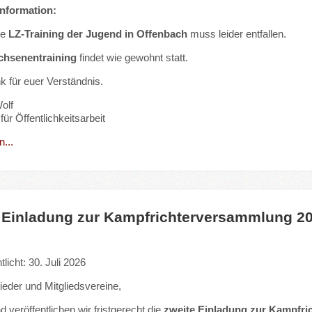
Information:
ge
LZ-Training der Jugend in Offenbach
muss leider entfallen.
chsenentraining
findet wie gewohnt statt.
k für euer Verständnis.
olf
für Öffentlichkeitsarbeit
...
 Einladung zur Kampfrichterversammlung 2
tlicht: 30. Juli 2026
lieder und Mitgliedsvereine,
 veröffentlichen wir fristgerecht die
zweite Einladung zur Kampfr