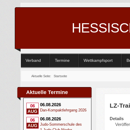
HESSIS
Verband
Termine
Wettkampfsport
B
Aktuelle Seite:
Startseite
Aktuelle Termine
LZ-Tra
06.08.2026
06
Dan-Kompaktlehrgang 2026
AUG
Details
06.08.2026
06
Veröffen
Judo-Sommerschule des
AUG
1.Judo-Club Nieder-