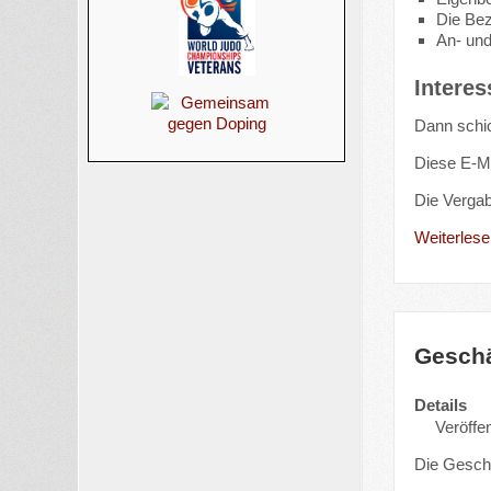
Die Bez
An- und
Interes
Dann schic
Diese E-Ma
Die Verga
Weiterlesen
Geschä
Details
Veröffen
Die Geschä