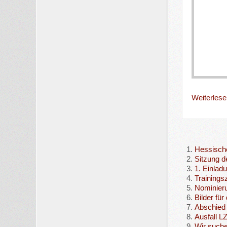
Weiterlesen
Hessische
Sitzung d
1. Einlad
Trainingsz
Nominieru
Bilder für
Abschied 
Ausfall L
Wir suche