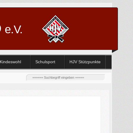
D
e.V.
Kindeswohl
Schulsport
HJV Stützpunkte