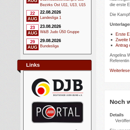
AUG
die erste 
Bezirks Ost U11, U13, U15
22.08.2026
22
Die Kampf
Landesliga 1
AUG
Unterlage
23.08.2026
23
W&B Judo Ü50 Gruppe
AUG
Erste 
Zweite
29.08.2026
29
Antrag
Bundesliga
AUG
Angelina W
Referentin 
Links
Weiterlesen
Noch w
Details
Veröffen