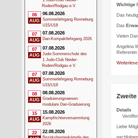
Wichtige 
Roden/Rodgau e.V.
06.08.2026
06
Das heuti
Sommerlehrgang Ronneburg
AUG
Das
Erwa
U15/U18
07.08.2026
07
Vielen Dan
Dan-Kompaktlehrgang 2026
AUG
Angelina W
07.08.2026
07
Referentin 
Judo-Sommerschule des
AUG
1.Judo-Club Nieder-
Weiterlesen
Roden/Rodgau e.V.
07.08.2026
07
Sommerlehrgang Ronneburg
AUG
U15/U18
08.08.2026
08
Zweite
Graduierungswesen:
AUG
modulare Dan-Graduierung
Details
15.08.2026
15
Veröffen
Kampfrichterversammlung
AUG
2026
Liebe Mitg
22.08.2026
22
nachfolgend
Bezirksbestenkämpfe des