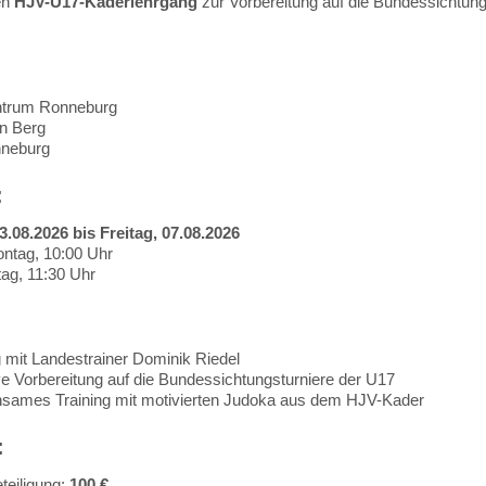
en
HJV-U17-Kaderlehrgang
zur Vorbereitung auf die Bundessichtungs
trum Ronneburg
n Berg
neburg
:
.08.2026 bis Freitag, 07.08.2026
ntag, 10:00 Uhr
tag, 11:30 Uhr
:
g mit Landestrainer Dominik Riedel
ve Vorbereitung auf die Bundessichtungsturniere der U17
sames Training mit motivierten Judoka aus dem HJV-Kader
:
teiligung:
100 €