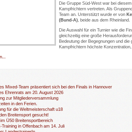
Die Gruppe Süd-West war bei diesem h
Kampfrichtern vertreten. Als Gruppen
Team an. Unterstützt wurde er von
Ke
(Bund-A)
, beide aus dem Rheinland.
Die Auswahl für ein Turnier wie die Fi
gleichzeitig eine große Herausforderu
Bedeutung der Begegnungen und die 
Kampfrichtern höchste Konzentration
...
s Mixed-Team präsentiert sich bei den Finals in Hannover
es Ehrenrats am 20. August 2026
ung zur Mitgliederversammlung
eiten in den Ferien.
ng für die Weltmeisterschaft u18
 den Breitensport gesucht!
im Ü50 Breitensportbereich
Z-Training in Offenbach am 14. Juli
n: LandestrainerIn