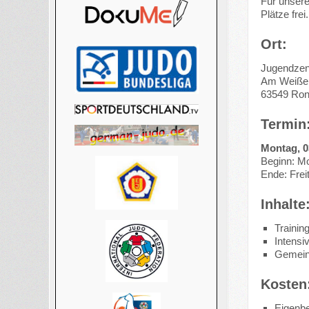
Für unser
Plätze frei.
Ort:
Jugendzen
Am Weiße
63549 Ron
Termin
Montag, 03
Beginn: Mo
Ende: Frei
Inhalte
Trainin
Intensi
Gemein
Kosten
Eigenbe