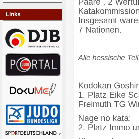
Paare , 2 Wertu
Katakommission
Links
Insgesamt waren
7 Nationen.
Alle hessische Te
Kodokan Goshin 
1. Platz Eike S
Freimuth TG Wi
Nage no kata:
2. Platz Immo 