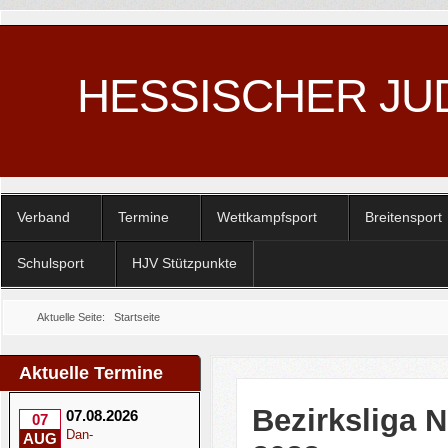
HESSISCHER JU
Verband
Termine
Wettkampfsport
Breitensport
Schulsport
HJV Stützpunkte
Aktuelle Seite:
Startseite
Aktuelle Termine
Bezirksliga 
07.08.2026
07
Dan-
AUG