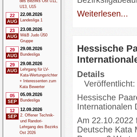
Bezirksligabeau
des Bezirks Ost U11,
U13, U15
Weiterlesen...
22.08.2026
22
Landesliga 1
AUG
23.08.2026
23
W&B Judo Ü50
AUG
Gruppe
Hessische Paa
29.08.2026
29
Bundesliga
AUG
Internationa
29.08.2026
29
Lehrgang für LV-
AUG
Details
Kata-Wertungsrichter
+ Interessenten zum
Veröffentlicht
Kata Bewerter
05.09.2026
Hessische Paare
05
Bundesliga
SEP
Internationalen
12.09.2026
12
2. Offener Technik-
SEP
Am 22.10.2022 f
und Randori-
Lehrgang des Bezirks
Deutsche Kata M
Ost 2026