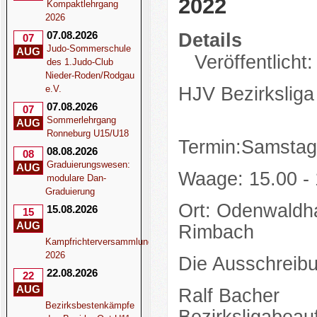
2022
Kompaktlehrgang
2026
07.08.2026
Details
07
Judo-Sommerschule
AUG
Veröffentlicht
des 1.Judo-Club
Nieder-Roden/Rodgau
e.V.
HJV Bezirkslig
07.08.2026
07
Sommerlehrgang
AUG
Ronneburg U15/U18
Termin:Samstag
08.08.2026
08
Graduierungswesen:
AUG
Waage: 15.00 - 
modulare Dan-
Graduierung
Ort: Odenwaldha
15.08.2026
15
AUG
Rimbach
Kampfrichterversammlung
2026
Die Ausschreibu
22.08.2026
22
AUG
Ralf Bacher
Bezirksbestenkämpfe