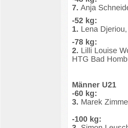
7.
Anja Schneid
-52 kg:
1.
Lena Djeriou,
-78 kg:
2.
Lilli Louise W
HTG Bad Homburg
Männer U21
-60 kg:
3.
Marek Zimme
-100 kg:
3.
Simon Leusc