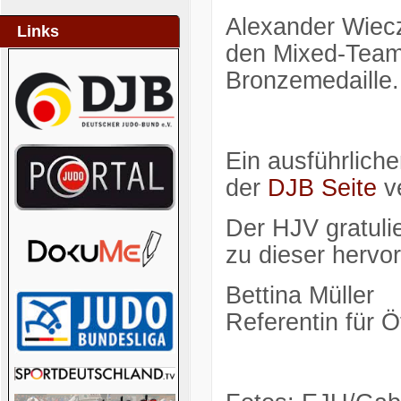
Alexander Wiec
Links
den Mixed-Team
Bronzemedaille
Ein ausführlich
der
DJB Seite
ve
Der HJV gratuli
zu dieser hervo
Bettina Müller
Referentin für Öf