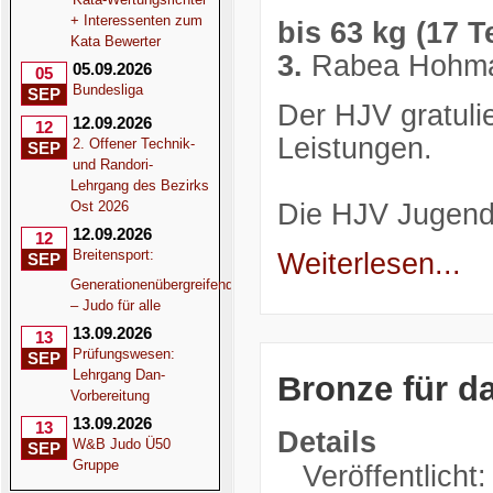
+ Interessenten zum
bis 63 kg (17 
Kata Bewerter
3.
Rabea Hohma
05.09.2026
05
Bundesliga
SEP
Der HJV gratulie
12.09.2026
12
Leistungen.
2. Offener Technik-
SEP
und Randori-
Lehrgang des Bezirks
Ost 2026
Die HJV Jugend
12.09.2026
12
Breitensport:
Weiterlesen...
SEP
Generationenübergreifend
– Judo für alle
13.09.2026
13
Prüfungswesen:
SEP
Lehrgang Dan-
Bronze für d
Vorbereitung
13.09.2026
13
Details
W&B Judo Ü50
SEP
Gruppe
Veröffentlich