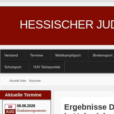
HESSISCHER JU
Verband
Termine
Wettkampfsport
Breitensport
Schulsport
HJV Stützpunkte
Aktuelle Seite:
Startseite
Aktuelle Termine
Ergebnisse D
08.08.2026
08
Graduierungswesen:
AUG