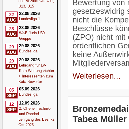
Bewertung von 
des Bezirks Ost U11,
U13, U15
gesetzeswidrig 
22.08.2026
22
nicht die Kompe
Landesliga 1
AUG
Beschlüsse könn
23.08.2026
23
W&B Judo Ü50
AUG
(ZPO) nicht mit
Gruppe
ordentlichen Ge
29.08.2026
29
Bundesliga
AUG
keine Außenwirk
29.08.2026
29
Mitgliedervers
Lehrgang für LV-
AUG
Kata-Wertungsrichter
Weiterlesen...
+ Interessenten zum
Kata Bewerter
05.09.2026
05
Bundesliga
SEP
12.09.2026
12
Bronzemedail
2. Offener Technik-
SEP
und Randori-
Tabea Müller
Lehrgang des Bezirks
Ost 2026