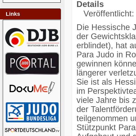
Details
Veröffentlicht
Links
Die Hessische J
der Gewichtskla
erblindet), hat 
Para Judo in Ro
gewinnen können.
längerer verletz
Sie ist als Hess
im Perspektivt
viele Jahre bis z
der Talentförde
teilgenommen u
Stützpunkt Para