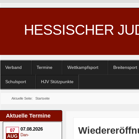
HESSISCHER JU
Verband
Termine
Wettkampfsport
Breitensport
Schulsport
HJV Stützpunkte
Aktuelle Seite:
Startseite
Aktuelle Termine
Wiedereröffn
07.08.2026
07
Dan-
AUG