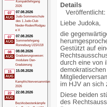
Kompaktlehrgang
Details
2026
Veröffentlicht
07.08.2026
07
Judo-Sommerschule
AUG
des 1.Judo-Club
Liebe Judoka,
Nieder-Roden/Rodgau
e.V.
die gegenwärtig
07.08.2026
07
herumgesproch
Sommerlehrgang
AUG
Ronneburg U15/U18
Gestützt auf ei
08.08.2026
08
Rechtsausschuss
Graduierungswesen:
AUG
modulare Dan-
durch eine von 
Graduierung
demokratischen
15.08.2026
15
Mitgliederversa
AUG
Kampfrichterversammlung
im HJV an sich 
2026
22.08.2026
22
Diese beiden st
AUG
des Rechtsauss
Bezirksbestenkämpfe