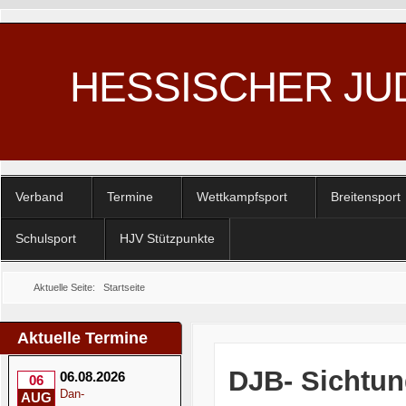
HESSISCHER JU
Verband
Termine
Wettkampfsport
Breitensport
Schulsport
HJV Stützpunkte
Aktuelle Seite:
Startseite
Aktuelle Termine
DJB- Sichtu
06.08.2026
06
Dan-
AUG