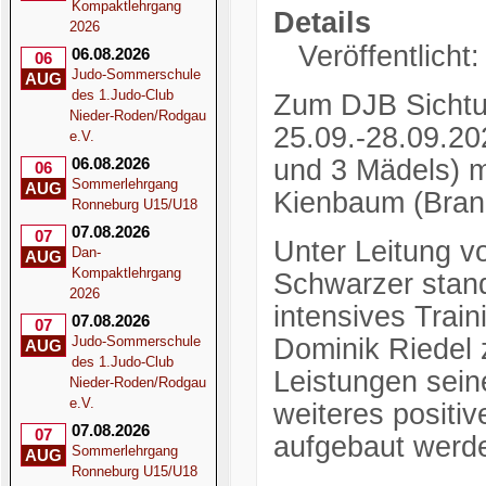
Kompaktlehrgang
Details
2026
Veröffentlicht
06.08.2026
06
Judo-Sommerschule
AUG
des 1.Judo-Club
Zum DJB Sichtu
Nieder-Roden/Rodgau
25.09.-28.09.20
e.V.
06.08.2026
und 3 Mädels) m
06
Sommerlehrgang
AUG
Kienbaum (Bran
Ronneburg U15/U18
07.08.2026
07
Unter Leitung v
Dan-
AUG
Kompaktlehrgang
Schwarzer stand
2026
intensives Train
07.08.2026
07
Judo-Sommerschule
Dominik Riedel 
AUG
des 1.Judo-Club
Leistungen sein
Nieder-Roden/Rodgau
e.V.
weiteres positiv
07.08.2026
07
aufgebaut werd
Sommerlehrgang
AUG
Ronneburg U15/U18