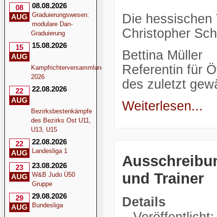
08.08.2026
08
Graduierungswesen:
Die hessischen 
AUG
modulare Dan-
Christopher Sc
Graduierung
15.08.2026
15
Bettina Müller
AUG
Referentin für Öf
Kampfrichterversammlung
2026
des zuletzt ge
22.08.2026
22
AUG
Weiterlesen...
Bezirksbestenkämpfe
des Bezirks Ost U11,
U13, U15
22.08.2026
22
Landesliga 1
AUG
Ausschreibun
23.08.2026
23
und Trainer
W&B Judo Ü50
AUG
Gruppe
29.08.2026
29
Details
Bundesliga
AUG
Veröffentlicht