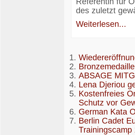
Referentin für Ö
des zuletzt ge
Weiterlesen...
Wiedereröffnu
Bronzemedaille
ABSAGE MIT
Lena Djeriou g
Kostenfreies 
Schutz vor Gew
German Kata 
Berlin Cadet E
Trainingscamp