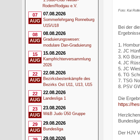
Roden/Rodgau e.V.
Foto: Kai Rolle
07.08.2026
07
Sommerlehrgang Ronneburg
AUG
U15/U18
Bei der di
Ergebnisse
08.08.2026
08
Graduierungswesen:
AUG
1. Hombur
modulare Dan-Graduierung
2. JC Hünf
15.08.2026
15
3. KG Bür
Kampfrichterversammlung
AUG
4. JC Rüs
2026
5. JC Wie
22.08.2026
22
6. TG Sch
Bezirksbestenkämpfe des
AUG
7. TSG No
Bezirks Ost U11, U13, U15
8. PSV GW
22.08.2026
22
Die Ergebn
Landesliga 1
AUG
https://he
23.08.2026
23
W&B Judo Ü50 Gruppe
Herzlichen
AUG
Bundesliga
29.08.2026
29
Bundesliga
AUG
Der HJV V
29.08.2026
29