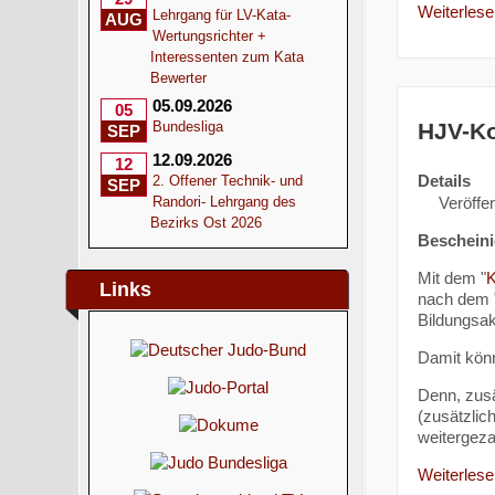
Weiterlesen
Lehrgang für LV-Kata-
AUG
Wertungsrichter +
Interessenten zum Kata
Bewerter
05.09.2026
05
HJV-Ko
Bundesliga
SEP
12.09.2026
12
Details
2. Offener Technik- und
SEP
Veröffen
Randori- Lehrgang des
Bezirks Ost 2026
Bescheini
Mit dem "
K
Links
nach dem "
Bildungsa
Damit könn
Denn, zusä
(zusätzlic
weitergeza
Weiterlesen