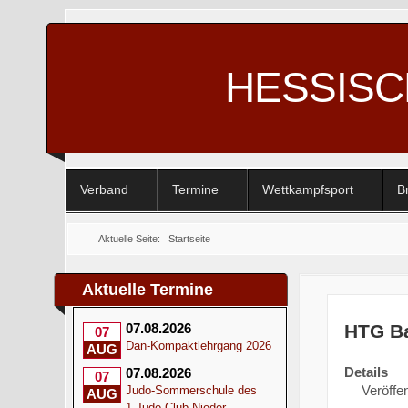
HESSIS
Verband
Termine
Wettkampfsport
B
Aktuelle Seite:
Startseite
Aktuelle Termine
HTG Ba
07.08.2026
07
Dan-Kompaktlehrgang 2026
AUG
Details
07.08.2026
07
Veröffen
Judo-Sommerschule des
AUG
1.Judo-Club Nieder-