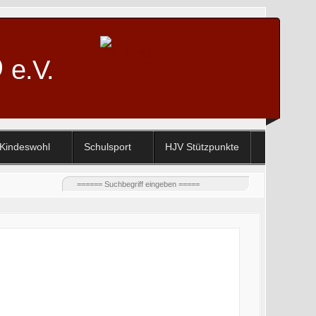
D
e.V.
Kindeswohl
Schulsport
HJV Stützpunkte