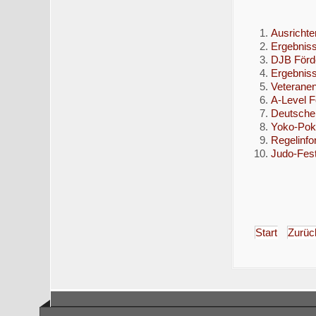
Ausrichte
Ergebniss
DJB Förd
Ergebnis
Veteranen
A-Level F
Deutsche 
Yoko-Poka
Regelinf
Judo-Fest
Start
Zurüc