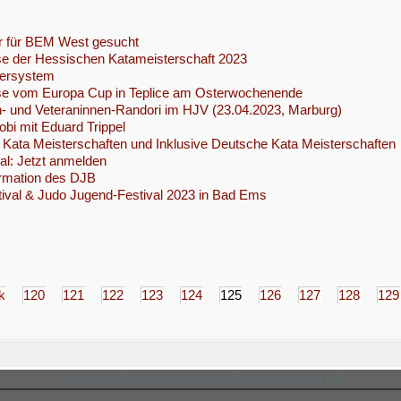
r für BEM West gesucht
e der Hessischen Katameisterschaft 2023
ersystem
se vom Europa Cup in Teplice am Osterwochenende
- und Veteraninnen-Randori im HJV (23.04.2023, Marburg)
obi mit Eduard Trippel
Kata Meisterschaften und Inklusive Deutsche Kata Meisterschaften
l: Jetzt anmelden
ormation des DJB
ival & Judo Jugend-Festival 2023 in Bad Ems
k
120
121
122
123
124
125
126
127
128
129
© Hessischer Judo-Verband e.V., alle Rechte vorbehalten HJV