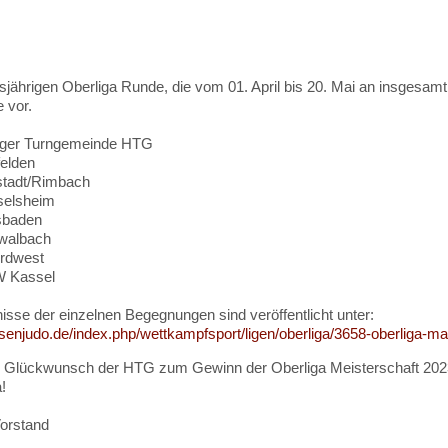
esjährigen Oberliga Runde, die vom 01. April bis 20. Mai an insgesa
 vor.
ger Turngemeinde HTG
elden
stadt/Rimbach
selsheim
sbaden
walbach
rdwest
 Kassel
isse der einzelnen Begegnungen sind veröffentlicht unter:
ssenjudo.de/index.php/wettkampfsport/ligen/oberliga/3658-oberliga-
 Glückwunsch der HTG zum Gewinn der Oberliga Meisterschaft 2023 un
!
orstand