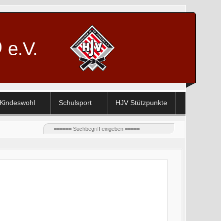
D
e.V.
Kindeswohl
Schulsport
HJV Stützpunkte