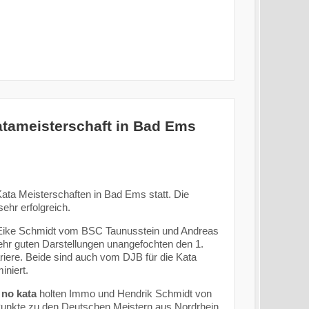
atameisterschaft in Bad Ems
ta Meisterschaften in Bad Ems statt. Die
ehr erfolgreich.
Eike Schmidt vom BSC Taunusstein und Andreas
hr guten Darstellungen unangefochten den 1.
ariere. Beide sind auch vom DJB für die Kata
niert.
no kata
holten Immo und Hendrik Schmidt von
Punkte zu den Deutschen Meistern aus Nordrhein