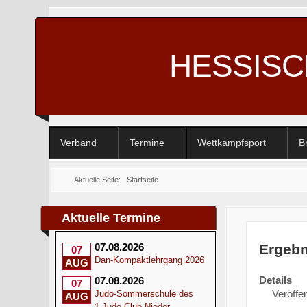
HESSIS
Verband
Termine
Wettkampfsport
B
Aktuelle Seite:
Startseite
Aktuelle Termine
Ergeb
07.08.2026
07
Dan-Kompaktlehrgang 2026
AUG
Details
07.08.2026
07
Veröffen
Judo-Sommerschule des
AUG
1.Judo-Club Nieder-