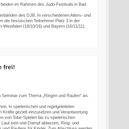
 fanden im Rahmen des Judo-Festivals in Bad
verbänden des DJB. In verschiedenen Alters- und
n die hessischen Teilnehmer Platz 3 in der
-Westfalen (18/10/16) und Bayern (16/11/11).
frei!
ein Seminar zum Thema „Ringen und Raufen“ an.
n. In spielerischen und regelgeleiteten
 Kräfte gezielt einzusetzen und Verantwortung
een von Tobe-Spielen bis zu spielerischen
Laut sein und Dampf ablassen, Ring- und
s und Raufens für Kinder. Zum Abschluss werden