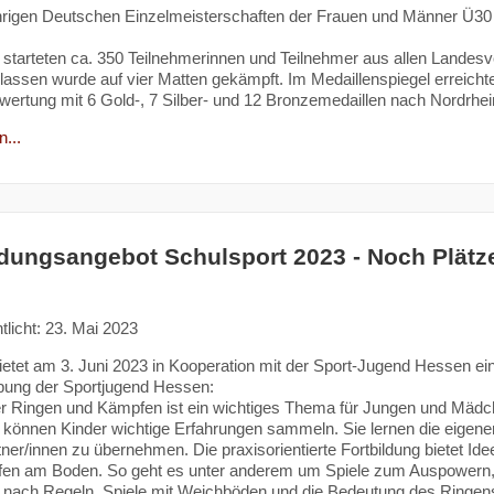
hrigen Deutschen Einzelmeisterschaften der Frauen und Männer Ü30
starteten ca. 350 Teilnehmerinnen und Teilnehmer aus allen Landes
assen wurde auf vier Matten gekämpft. Im Medaillenspiegel erreichte
rtung mit 6 Gold-, 7 Silber- und 12 Bronzemedaillen nach Nordrhein
...
ldungsangebot Schulsport 2023 - Noch Plätze 
tlicht: 23. Mai 2023
etet am 3. Juni 2023 in Kooperation mit der Sport-Jugend Hessen 
bung der Sportjugend Hessen:
r Ringen und Kämpfen ist ein wichtiges Thema für Jungen und Mädche
können Kinder wichtige Erfahrungen sammeln. Sie lernen die eigenen
rtner/innen zu übernehmen. Die praxisorientierte Fortbildung bietet Id
en am Boden. So geht es unter anderem um Spiele zum Auspowern, 
 nach Regeln, Spiele mit Weichböden und die Bedeutung des Ringen