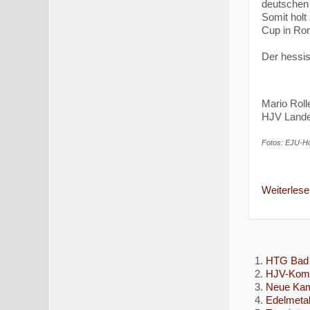
deutschen 
Somit holt
Cup in Rom
Der hessis
Mario Roll
HJV Lande
Fotos: EJU-Ho
Weiterlesen
HTG Bad 
HJV-Kompa
Neue Kam
Edelmetal