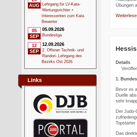
Lehrgang für LV-Kata-
Übungen a
AUG
Wertungsrichter +
Weiterlesen
Interessenten zum Kata
Bewerter
05.09.2026
05
Bundesliga
SEP
12.09.2026
12
Hessis
2. Offener Technik- und
SEP
Randori- Lehrgang des
Bezirks Ost 2026
Details
Veröffen
1. Bundes
Links
Bevor es a
Duelle abs
sehr knap
Der Judo-C
zufriedeng
Topstarter
Das direkt