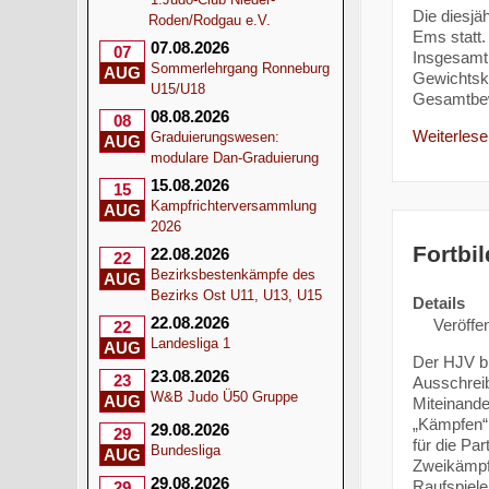
Die diesjä
Roden/Rodgau e.V.
Ems statt.
07.08.2026
07
Insgesamt 
Sommerlehrgang Ronneburg
AUG
Gewichtskl
U15/U18
Gesamtbewe
08.08.2026
08
Weiterlesen
Graduierungswesen:
AUG
modulare Dan-Graduierung
15.08.2026
15
Kampfrichterversammlung
AUG
2026
Fortbi
22.08.2026
22
Bezirksbestenkämpfe des
AUG
Bezirks Ost U11, U13, U15
Details
22.08.2026
Veröffen
22
Landesliga 1
AUG
Der HJV bi
23.08.2026
23
Ausschrei
W&B Judo Ü50 Gruppe
AUG
Miteinande
„Kämpfen“ 
29.08.2026
29
für die Pa
Bundesliga
AUG
Zweikämpf
29.08.2026
Raufspiele
29