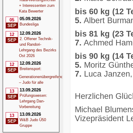
+ Interessenten zum
bis 60 kg (12 T
Kata Bewerter
05.09.2026
5.
Albert Burma
05
Bundesliga
SEP
bis 81 kg (23 T
12.09.2026
12
2. Offener Technik-
SEP
7.
Achmed Hami
und Randori-
Lehrgang des Bezirks
bis 90 kg (14 T
Ost 2026
12.09.2026
5.
Moritz Günt
12
Breitensport:
SEP
7.
Luca Janzen,
Generationenübergreifend
– Judo für alle
13.09.2026
13
Herzlichen Glüc
Prüfungswesen:
SEP
Lehrgang Dan-
Vorbereitung
Michael Blumen
13.09.2026
13
Vizepräsident L
W&B Judo Ü50
SEP
Gruppe