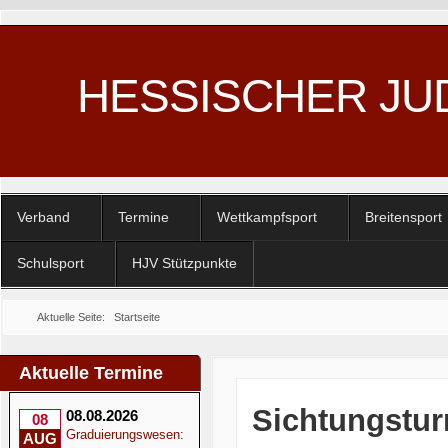
HESSISCHER JU
Verband
Termine
Wettkampfsport
Breitensport
Schulsport
HJV Stützpunkte
Aktuelle Seite:
Startseite
Aktuelle Termine
Sichtungstur
08.08.2026
08
Graduierungswesen:
AUG