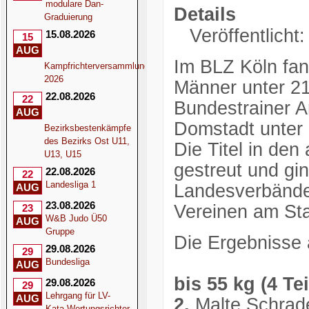
modulare Dan-
Details
Graduierung
Veröffentlicht:
15.08.2026
15
AUG
Im BLZ Köln fan
Kampfrichterversammlung
2026
Männer unter 21
22.08.2026
22
Bundestrainer An
AUG
Domstadt unter 
Bezirksbestenkämpfe
des Bezirks Ost U11,
Die Titel in de
U13, U15
gestreut und gi
22.08.2026
22
Landesliga 1
Landesverbände
AUG
23.08.2026
Vereinen am Sta
23
W&B Judo Ü50
AUG
Gruppe
Die Ergebnisse 
29.08.2026
29
Bundesliga
AUG
bis 55 kg (4 Te
29.08.2026
29
Lehrgang für LV-
AUG
2.
Malte Schrad
Kata-Wertungsrichter