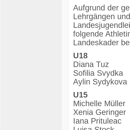
Aufgrund der ge
Lehrgängen und
Landesjugendlei
folgende Athlet
Landeskader be
U18
Diana Tuz
Sofilia Svydka
Aylin Sydykova
U15
Michelle Müller
Xenia Geringer
Iana Prituleac
Luisa Stock