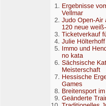
Ergebnisse vom
Vellmar
Judo Open-Air 
120 neue weiß-
Ticketverkauf f
Julie Hölterho
Immo und Hendr
no kata
Sächsische Kat
Meisterschaft
Hessische Erg
Games
Breitensport i
Geänderte Trai
Traditionelles 