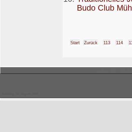
Budo Club Mühlh
Start
Zurück
113
114
1
© Hessischer Judo-Ver
Samstag, 08. August 2026