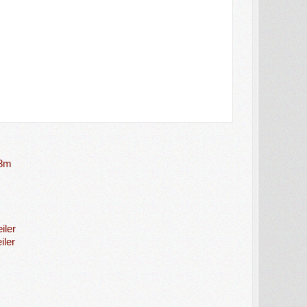
18m
iler
iler