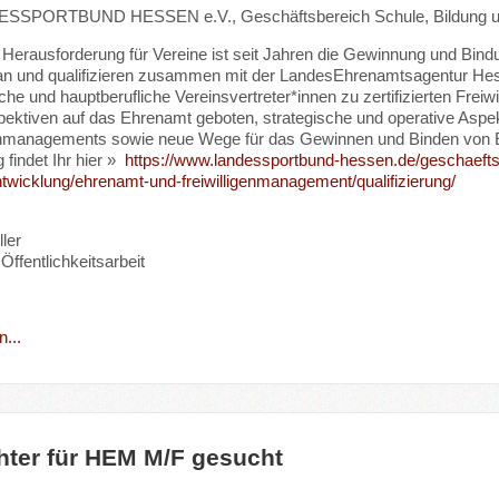
SSPORTBUND HESSEN e.V., Geschäftsbereich Schule, Bildung und 
 Herausforderung für Vereine ist seit Jahren die Gewinnung und Bindu
an und qualifizieren zusammen mit der LandesEhrenamtsagentur H
che und hauptberufliche Vereinsvertreter*innen zu zertifizierten Fr
ektiven auf das Ehrenamt geboten, strategische und operative Aspe
enmanagements sowie neue Wege für das Gewinnen und Binden von En
findet Ihr hier »
https://www.landessportbund-hessen.de/geschaeftsf
twicklung/ehrenamt-und-freiwilligenmanagement/qualifizierung/
ler
Öffentlichkeitsarbeit
...
hter für HEM M/F gesucht