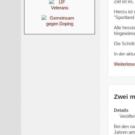
Ziel ist e
Hierzu ist 
"Sportland
Alle hessi
hingewiese
Die Schrit
In der akt
Weiterlesen
Zwei m
Details
Veröffen
Bei den na
Jahren am 