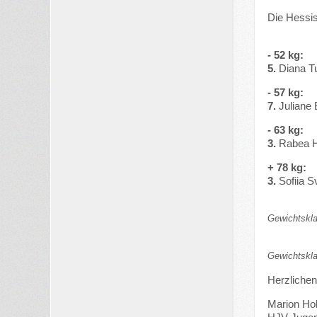
Die Hessis
- 52 kg:
5.
Diana T
- 57 kg:
7.
Juliane
- 63 kg:
3.
Rabea H
+ 78 kg:
3.
Sofiia 
Gewichtskla
Gewichtskla
Herzlichen
Marion H