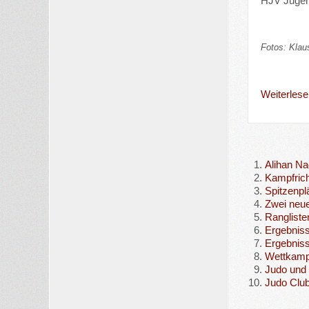
HJV Jugen
Fotos: Klau
Weiterlesen
Alihan Na
Kampfrich
Spitzenpl
Zwei neu
Rangliste
Ergebnis
Ergebnis
Wettkampf
Judo und 
Judo Clu