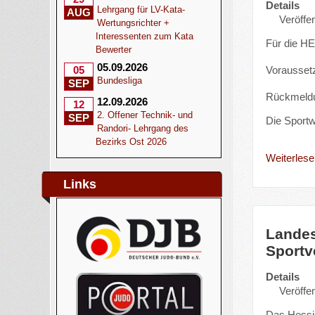
Details
Lehrgang für LV-Kata-
AUG
Veröffen
Wertungsrichter +
Interessenten zum Kata
Für die HE
Bewerter
05.09.2026
Vorausset
05
Bundesliga
SEP
Rückmeldun
12.09.2026
12
2. Offener Technik- und
SEP
Die Sport
Randori- Lehrgang des
Bezirks Ost 2026
Weiterlesen
Links
Landes
Sportv
Details
Veröffen
Das Hessi