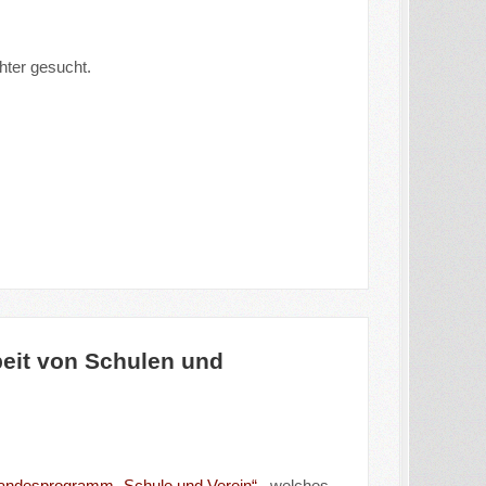
hter gesucht.
it von Schulen und
andesprogramm „Schule und Verein“
, welches