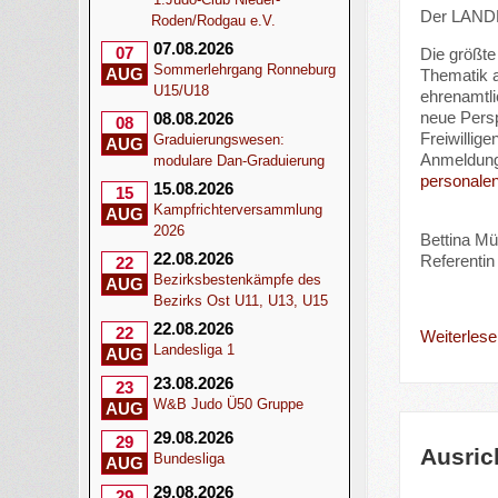
Der LANDE
Roden/Rodgau e.V.
07.08.2026
07
Die größte
Sommerlehrgang Ronneburg
AUG
Thematik 
U15/U18
ehrenamtli
neue Persp
08.08.2026
08
Freiwillig
Graduierungswesen:
AUG
Anmeldung 
modulare Dan-Graduierung
personalen
15.08.2026
15
Kampfrichterversammlung
AUG
2026
Bettina Mül
22.08.2026
Referentin 
22
Bezirksbestenkämpfe des
AUG
Bezirks Ost U11, U13, U15
22.08.2026
22
Weiterlesen
Landesliga 1
AUG
23.08.2026
23
W&B Judo Ü50 Gruppe
AUG
29.08.2026
29
Ausric
Bundesliga
AUG
29.08.2026
29