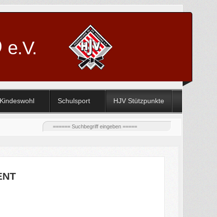
D
e.V.
Kindeswohl
Schulsport
HJV Stützpunkte
ENT