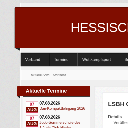
HESSIS
Verband
Termine
Wettkampfsport
B
Aktuelle Seite:
Startseite
Aktuelle Termine
LSBH 
07.08.2026
07
Dan-Kompaktlehrgang 2026
AUG
Details
07.08.2026
07
Veröffen
Judo-Sommerschule des
AUG
1.Judo-Club Nieder-