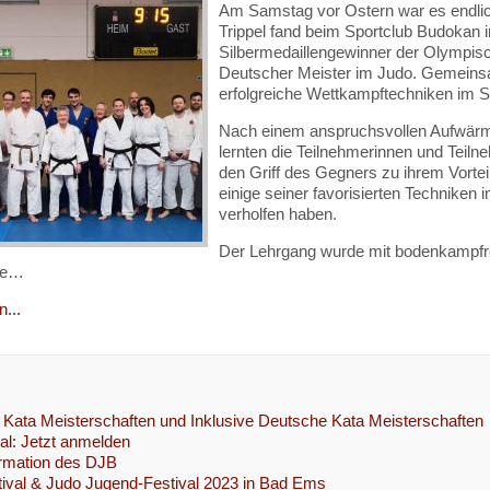
Am Samstag vor Ostern war es endlic
Trippel fand beim Sportclub Budokan in 
Silbermedaillengewinner der Olympis
Deutscher Meister im Judo. Gemeinsa
erfolgreiche Wettkampftechniken im 
Nach einem anspruchsvollen Aufwärmp
lernten die Teilnehmerinnen und Teilne
den Griff des Gegners zu ihrem Vortei
einige seiner favorisierten Techniken
verholfen haben.
Der Lehrgang wurde mit bodenkampfre
de…
...
Kata Meisterschaften und Inklusive Deutsche Kata Meisterschaften
l: Jetzt anmelden
ormation des DJB
ival & Judo Jugend-Festival 2023 in Bad Ems