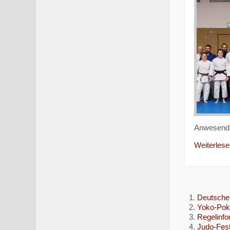
Anwesen
Weiterlesen
Deutsche 
Yoko-Poka
Regelinf
Judo-Fest