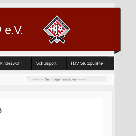
D
e.V.
Kindeswohl
Schulsport
HJV Stützpunkte
3