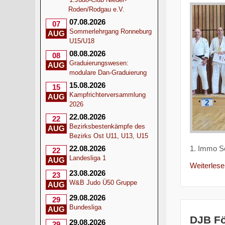
Roden/Rodgau e.V.
07.08.2026
07
Sommerlehrgang Ronneburg
AUG
U15/U18
08.08.2026
08
Graduierungswesen:
AUG
modulare Dan-Graduierung
15.08.2026
15
Kampfrichterversammlung
AUG
2026
22.08.2026
22
Bezirksbestenkämpfe des
AUG
Bezirks Ost U11, U13, U15
1. Immo S
22.08.2026
22
Landesliga 1
AUG
Weiterlesen
23.08.2026
23
W&B Judo Ü50 Gruppe
AUG
29.08.2026
29
Bundesliga
AUG
DJB F
29.08.2026
29