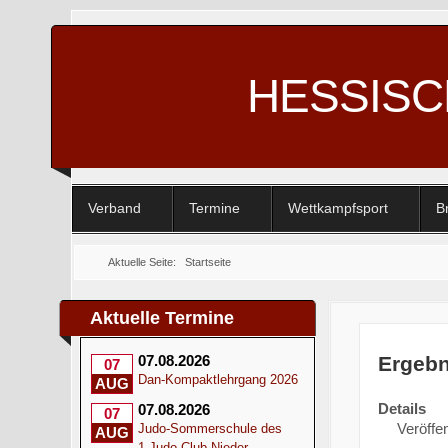
HESSIS
Verband
Termine
Wettkampfsport
B
Aktuelle Seite:
Startseite
Aktuelle Termine
Ergebn
07.08.2026
07
Dan-Kompaktlehrgang 2026
AUG
Details
07.08.2026
07
Veröffen
Judo-Sommerschule des
AUG
1.Judo-Club Nieder-