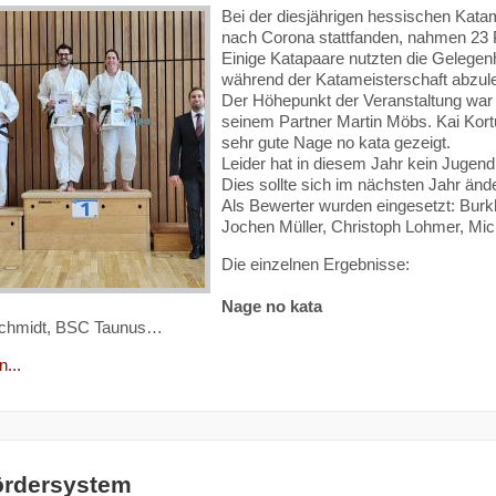
Bei der diesjährigen hessischen Katam
nach Corona stattfanden, nahmen 23 P
Einige Katapaare nutzten die Gelegenh
während der Katameisterschaft abzul
Der Höhepunkt der Veranstaltung war 
seinem Partner Martin Möbs. Kai Kortu
sehr gute Nage no kata gezeigt.
Leider hat in diesem Jahr kein Jugen
Dies sollte sich im nächsten Jahr änd
Als Bewerter wurden eingesetzt: Burkh
Jochen Müller, Christoph Lohmer, Mic
Die einzelnen Ergebnisse:
Nage no kata
chmidt, BSC Taunus…
...
ördersystem