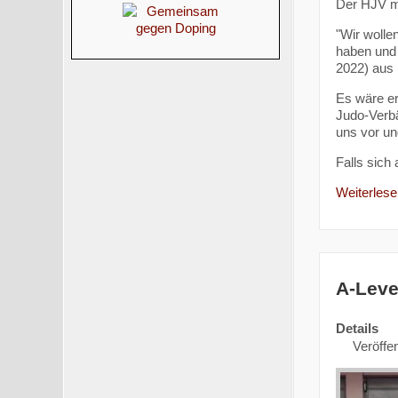
Der HJV mö
"Wir wolle
haben und 
2022) aus 
Es wäre er
Judo-Verb
uns vor un
Falls sich
Weiterlesen
A-Leve
Details
Veröffen