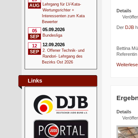
Lehrgang für LV-Kata-
AUG
Wertungsrichter +
Details
Interessenten zum Kata
Veröffen
Bewerter
Der
DJB
h
05.09.2026
05
Bundesliga
SEP
12.09.2026
12
Bettina Mül
2. Offener Technik- und
SEP
Referentin 
Randori- Lehrgang des
Bezirks Ost 2026
Weiterlesen
Links
Ergebn
Details
Veröffen