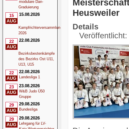
Meisterschaf
modulare Dan-
Graduierung
Heusweiler
15.08.2026
15
AUG
Details
Kampfrichterversammlung
2026
Veröffentlicht
22.08.2026
22
AUG
Bezirksbestenkämpfe
des Bezirks Ost U11,
U13, U15
22.08.2026
22
Landesliga 1
AUG
23.08.2026
23
W&B Judo Ü50
AUG
Gruppe
29.08.2026
29
Bundesliga
AUG
29.08.2026
29
Lehrgang für LV-
AUG
Kata-Wertungsrichter