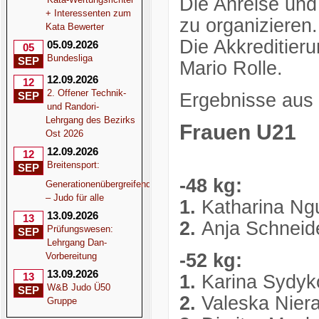
Die Anreise und
+ Interessenten zum
zu organizieren.
Kata Bewerter
Die Akkreditieru
05.09.2026
05
Bundesliga
SEP
Mario Rolle.
12.09.2026
12
2. Offener Technik-
SEP
Ergebnisse aus 
und Randori-
Lehrgang des Bezirks
Frauen U21
Ost 2026
12.09.2026
12
Breitensport:
SEP
-48 kg:
Generationenübergreifend
– Judo für alle
1.
Katharina Ng
13.09.2026
13
2.
Anja Schneid
Prüfungswesen:
SEP
Lehrgang Dan-
-52 kg:
Vorbereitung
13.09.2026
13
1.
Karina Sydyk
W&B Judo Ü50
SEP
2.
Valeska Niera
Gruppe