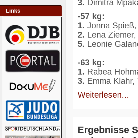
3.
Dimitra Mpak
Links
-57 kg:
1.
Jonna Spieß,
2.
Lena Ziemer,
5.
Leonie Galan
-63 kg:
1.
Rabea Hohman
3.
Emma Klahr,
Weiterlesen...
Ergebnisse 