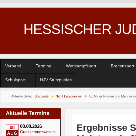
HESSISCHER JU
Verband
Termine
Wettkampfsport
Breitensport
Schulsport
HJV Stützpunkte
Aktuelle Seite:
Startseite
Nicht kategorisiert
DEM der Frauen und Männer in 
Aktuelle Termine
Ergebnisse 
08.08.2026
08
Graduierungswesen:
AUG