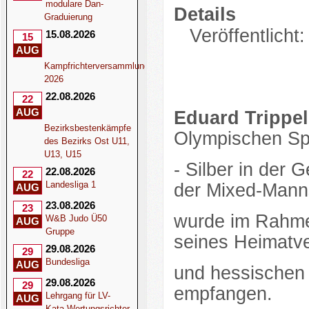
modulare Dan-
Details
Graduierung
Veröffentlicht
15.08.2026
15
AUG
Kampfrichterversammlung
2026
22.08.2026
22
AUG
Eduard Trippel
Bezirksbestenkämpfe
Olympischen Spi
des Bezirks Ost U11,
U13, U15
- Silber in der 
22.08.2026
22
Landesliga 1
der Mixed-Manns
AUG
23.08.2026
23
wurde im Rahmen
W&B Judo Ü50
AUG
Gruppe
seines Heimatv
29.08.2026
29
Bundesliga
AUG
und hessischen
29.08.2026
29
empfangen.
Lehrgang für LV-
AUG
Kata-Wertungsrichter