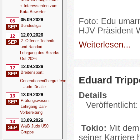
+ Interessenten zum
Kata Bewerter
Foto: Edu umar
05.09.2026
05
Bundesliga
SEP
HJV Präsident Wi
12.09.2026
12
2. Offener Technik-
SEP
Weiterlesen...
und Randori-
Lehrgang des Bezirks
Ost 2026
12.09.2026
12
Breitensport:
SEP
Eduard Trippe
Generationenübergreifend
– Judo für alle
Details
13.09.2026
13
Prüfungswesen:
SEP
Veröffentlicht:
Lehrgang Dan-
Vorbereitung
13.09.2026
13
Tokio:
Mit dem 
W&B Judo Ü50
SEP
Gruppe
seiner Karriere