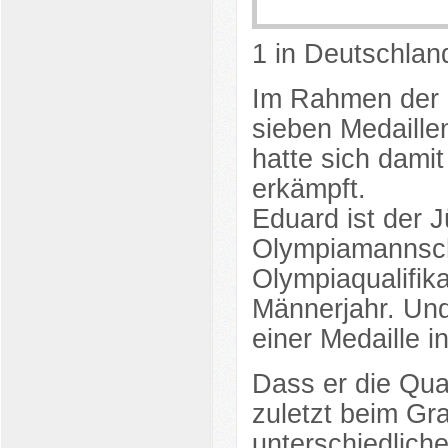
1 in Deutschland
Im Rahmen der O
sieben Medaille
hatte sich damit
erkämpft.
Eduard ist der 
Olympiamannsch
Olympiaqualifika
Männerjahr. Und
einer Medaille in
Dass er die Qual
zuletzt beim Gr
unterschiedliche