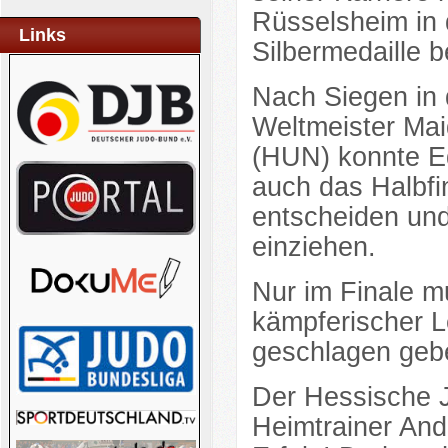
Rüsselsheim in 
Links
Silbermedaille b
Nach Siegen in
Weltmeister Ma
(HUN) konnte E
auch das Halbfi
entscheiden und
einziehen.
Nur im Finale m
kämpferischer L
geschlagen geb
Der Hessische J
Heimtrainer And