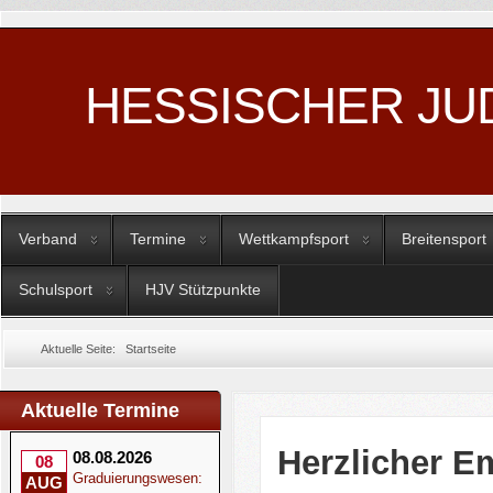
HESSISCHER JU
Verband
Termine
Wettkampfsport
Breitensport
Schulsport
HJV Stützpunkte
Aktuelle Seite:
Startseite
Aktuelle Termine
Herzlicher E
08.08.2026
08
Graduierungswesen:
AUG