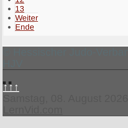
13
Weiter
Ende
© Hessischer Judo-Verband
HJV
↑↑↑
Samstag, 08. August 202
LernVid.com