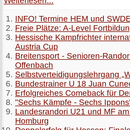
Weiterlesen...
INFO! Termine HEM und SWD
Freie Plätze: A-Level Fortbildu
Hessische Kampfrichter interna
Austria Cup
Breitensport - Senioren-Rando
Offenbach
Selbstverteidigungslehrgang „
Bundestrainer U 18 Juan Cun
Erfolgreiches Comeback für De
"Sechs Kämpfe - Sechs Ippons
Landesrandori U21 und MF am 
Homburg
Doppelerfolg für Hessen: Finale 