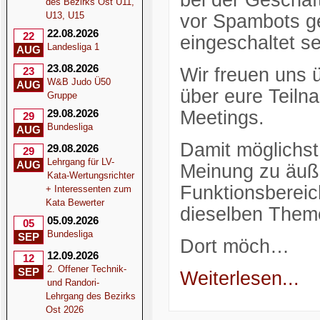
bei der Geschäf
des Bezirks Ost U11,
U13, U15
vor Spambots ge
22.08.2026
22
eingeschaltet se
Landesliga 1
AUG
23.08.2026
Wir freuen uns 
23
W&B Judo Ü50
AUG
über eure Teil
Gruppe
29.08.2026
Meetings.
29
Bundesliga
AUG
Damit möglichst 
29.08.2026
29
Lehrgang für LV-
AUG
Meinung zu äuße
Kata-Wertungsrichter
Funktionsbereic
+ Interessenten zum
Kata Bewerter
dieselben Them
05.09.2026
05
Bundesliga
SEP
Dort möch…
12.09.2026
12
2. Offener Technik-
SEP
Weiterlesen...
und Randori-
Lehrgang des Bezirks
Ost 2026