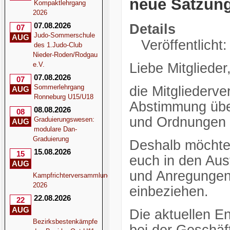
neue Satzun
Kompaktlehrgang
2026
07.08.2026
Details
07
Judo-Sommerschule
AUG
Veröffentlicht
des 1.Judo-Club
Nieder-Roden/Rodgau
e.V.
Liebe Mitglieder
07.08.2026
07
Sommerlehrgang
die Mitgliederv
AUG
Ronneburg U15/U18
Abstimmung übe
08.08.2026
08
und Ordnungen 
Graduierungswesen:
AUG
modulare Dan-
Graduierung
Deshalb möchten
15.08.2026
15
euch in den Au
AUG
und Anregungen 
Kampfrichterversammlung
2026
einbeziehen.
22.08.2026
22
AUG
Die aktuellen E
Bezirksbestenkämpfe