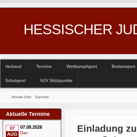
HESSISCHER JU
Verband
Termine
Wettkampfsport
Breitensport
Schulsport
HJV Stützpunkte
Aktuelle Seite:
Startseite
Aktuelle Termine
Einladung zu
07.08.2026
07
Dan-
AUG