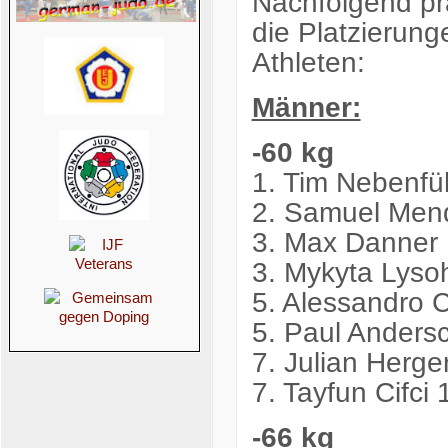
Nachfolgend pr
die Platzierun
Athleten:
Männer:
-60 kg
1. Tim Nebenfü
2. Samuel Mend
3. Max Danner 
3. Mykyta Lys
5. Alessandro 
5. Paul Andersc
7. Julian Herge
7. Tayfun Cifci
-66 kg