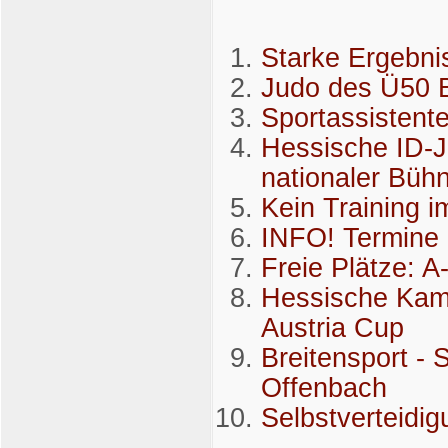
Starke Ergebni
Judo des Ü50 B
Sportassistent
Hessische ID-Ju
nationaler Büh
Kein Training i
INFO! Termin
Freie Plätze: A
Hessische Kampf
Austria Cup
Breitensport -
Offenbach
Selbstverteidi