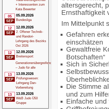
altersgerecht, 
+ Interessenten zum
Kata Bewerter
Ernsthaftigkeit v
05.09.2026
05
Bundesliga
SEP
Im Mittelpunkt
12.09.2026
12
2. Offener Technik-
Gefahren erke
SEP
und Randori-
einschätzen
Lehrgang des Bezirks
Ost 2026
Gewaltfreie K
12.09.2026
12
Botschaften“
Breitensport:
SEP
Sich in Sicher
Generationenübergreifend
– Judo für alle
Selbstbewusst
13.09.2026
13
Überheblichke
Prüfungswesen:
SEP
Lehrgang Dan-
Die Stimme al
Vorbereitung
und zum Hilfe
13.09.2026
13
W&B Judo Ü50
SEP
Einfache und 
Gruppe
Griffbefreiun