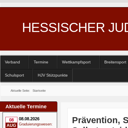
HESSISCHER JU
Verband
Termine
Wettkampfsport
Breitensport
Schulsport
HJV Stützpunkte
Aktuelle Seite:
Startseite
Aktuelle Termine
Prävention, 
08.08.2026
08
Graduierungswesen:
AUG