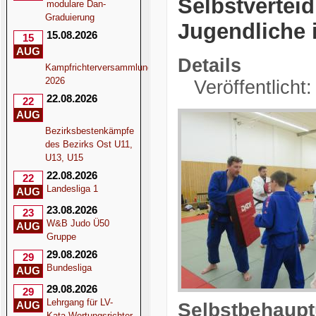
Selbstvertei
modulare Dan-
Graduierung
Jugendliche
15.08.2026
15
AUG
Details
Kampfrichterversammlung
2026
Veröffentlicht
22.08.2026
22
AUG
Bezirksbestenkämpfe
des Bezirks Ost U11,
U13, U15
22.08.2026
22
Landesliga 1
AUG
23.08.2026
23
W&B Judo Ü50
AUG
Gruppe
29.08.2026
29
Bundesliga
AUG
29.08.2026
29
Lehrgang für LV-
Selbstbehaupt
AUG
Kata-Wertungsrichter