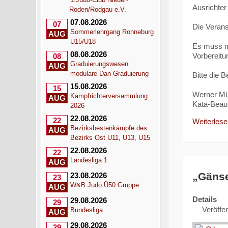
Ausrichter
Roden/Rodgau e.V.
07.08.2026
07
Die Veranst
Sommerlehrgang Ronneburg
AUG
U15/U18
Es muss m
08.08.2026
Vorbereitu
08
Graduierungswesen:
AUG
modulare Dan-Graduierung
Bitte die 
15.08.2026
15
Werner Mü
Kampfrichterversammlung
AUG
Kata-Beauf
2026
22.08.2026
22
Weiterlesen
Bezirksbestenkämpfe des
AUG
Bezirks Ost U11, U13, U15
22.08.2026
22
Landesliga 1
AUG
„Gänse
23.08.2026
23
W&B Judo Ü50 Gruppe
AUG
Details
29.08.2026
29
Veröffen
Bundesliga
AUG
29.08.2026
29