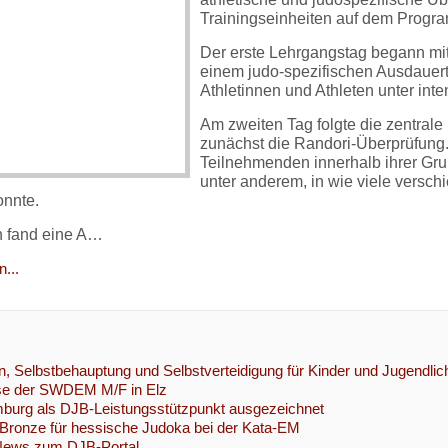
Trainingseinheiten auf dem Progr
Der erste Lehrgangstag begann mi
einem judo-spezifischen Ausdauerte
Athletinnen und Athleten unter int
Am zweiten Tag folgte die zentrale
zunächst die Randori-Überprüfung.
Teilnehmenden innerhalb ihrer Gr
unter anderem, in wie viele versch
nnte.
h fand eine A…
...
n, Selbstbehauptung und Selbstverteidigung für Kinder und Jugendli
se der SWDEM M/F in Elz
urg als DJB-Leistungsstützpunkt ausgezeichnet
Bronze für hessische Judoka bei der Kata-EM
 News zum DJB-Portal