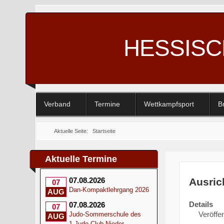
HESSIS
Verband
Termine
Wettkampfsport
B
Aktuelle Seite:
Startseite
Aktuelle Termine
Ausric
07.08.2026
07
Dan-Kompaktlehrgang 2026
AUG
Details
07.08.2026
07
Veröffen
Judo-Sommerschule des
AUG
1.Judo-Club Nieder-