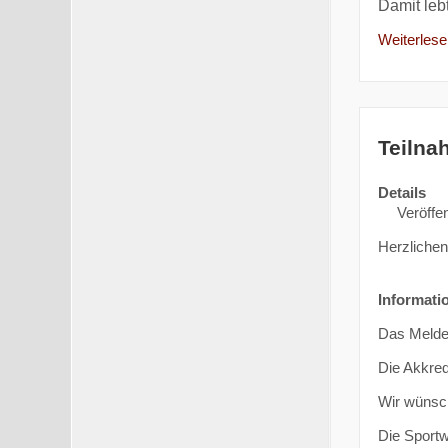
Damit leb
Weiterlesen
Teilna
Details
Veröffen
Herzliche
Informati
Das Meldeg
Die Akkred
Wir wünsch
Die Sportw