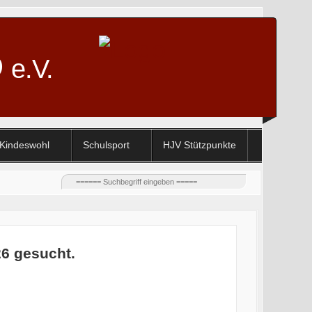
D
e.V.
Kindeswohl
Schulsport
HJV Stützpunkte
26 gesucht.