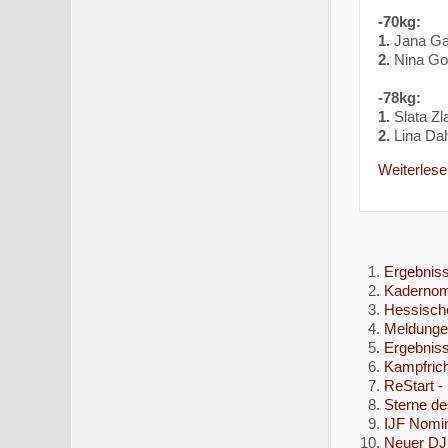
-70kg:
1.
Jana Ga
2.
Nina Go
-78kg:
1.
Slata Zl
2.
Lina Da
Weiterlesen
Ergebniss
Kadernom
Hessische
Meldunge
Ergebnis
Kampfrich
ReStart -
Sterne de
IJF Nomi
Neuer DJ