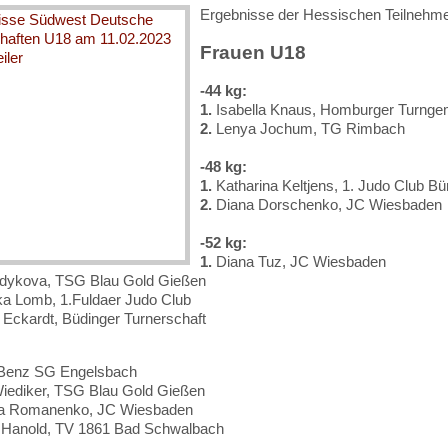
Ergebnisse der Hessischen Teilnehm
Frauen U18
-44 kg:
1.
Isabella Knaus, Homburger Turnge
2.
Lenya Jochum, TG Rimbach
-48 kg:
1.
Katharina Keltjens, 1. Judo Club Bü
2.
Diana Dorschenko, JC Wiesbaden
-52 kg:
1.
Diana Tuz, JC Wiesbaden
ydykova, TSG Blau Gold Gießen
a Lomb, 1.Fuldaer Judo Club
Eckardt, Büdinger Turnerschaft
 Benz SG Engelsbach
iediker, TSG Blau Gold Gießen
a Romanenko, JC Wiesbaden
 Hanold, TV 1861 Bad Schwalbach