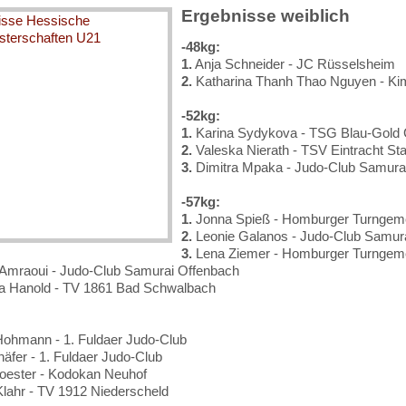
Ergebnisse weiblich
-48kg:
1.
Anja Schneider - JC Rüsselsheim
2.
Katharina Thanh Thao Nguyen - Ki
-52kg:
1.
Karina Sydykova - TSG Blau-Gold
2.
Valeska Nierath - TSV Eintracht Sta
3.
Dimitra Mpaka - Judo-Club Samura
-57kg:
1.
Jonna Spieß - Homburger Turngem
2.
Leonie Galanos - Judo-Club Samur
3.
Lena Ziemer - Homburger Turngem
Amraoui - Judo-Club Samurai Offenbach
a Hanold - TV 1861 Bad Schwalbach
ohmann - 1. Fuldaer Judo-Club
äfer - 1. Fuldaer Judo-Club
oester - Kodokan Neuhof
ahr - TV 1912 Niederscheld