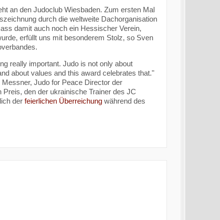
geht an den Judoclub Wiesbaden. Zum ersten Mal
uszeichnung durch die weltweite Dachorganisation
ass damit auch noch ein Hessischer Verein,
rde, erfüllt uns mit besonderem Stolz, so Sven
overbandes.
g really important. Judo is not only about
 and about values and this award celebrates that."
s Messner, Judo for Peace Director der
n Preis, den der ukrainische Trainer des JC
lich der
feierlichen Überreichung
während des