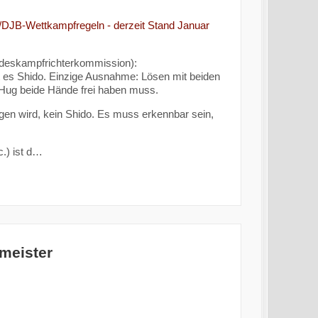
-/DJB-Wettkampfregeln - derzeit Stand Januar
undeskampfrichterkommission):
st es Shido. Einzige Ausnahme: Lösen mit beiden
r Hug beide Hände frei haben muss.
gen wird, kein Shido. Es muss erkennbar sein,
c.) ist d…
emeister