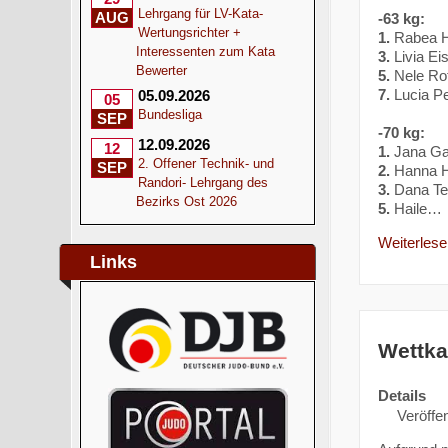
Lehrgang für LV-Kata-
AUG
-63 kg:
Wertungsrichter +
1.
Rabea H
Interessenten zum Kata
3.
Livia Ei
Bewerter
5.
Nele Rot
7.
Lucia Pe
05.09.2026
05
Bundesliga
SEP
-70 kg:
12.09.2026
12
1.
Jana Ga
2. Offener Technik- und
SEP
2.
Hanna H
Randori- Lehrgang des
3.
Dana Tex
Bezirks Ost 2026
5.
Haile…
Weiterlesen
Links
Wettka
Details
Veröffen