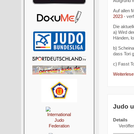
Aufgrund m
Auf allen 
2023
- ver
Die aktuel
a) Wird de
Händen, lo
b) Scheina
dass Tori g
c) Fasst To
Weiterlesen
Judo u
Details
Veröffen