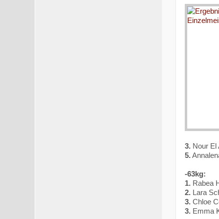
3.
Nour El 
5.
Annalen
-63kg:
1.
Rabea H
2.
Lara Sch
3.
Chloe C
3.
Emma Kl