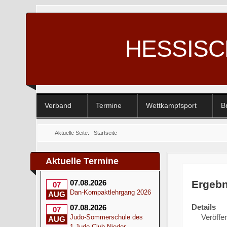
HESSIS
Verband
Termine
Wettkampfsport
B
Aktuelle Seite:
Startseite
Aktuelle Termine
Ergebn
07.08.2026
07
Dan-Kompaktlehrgang 2026
AUG
Details
07.08.2026
07
Veröffen
Judo-Sommerschule des
AUG
1.Judo-Club Nieder-