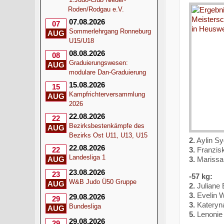
Roden/Rodgau e.V.
07.08.2026
07
Sommerlehrgang Ronneburg
AUG
U15/U18
08.08.2026
08
Graduierungswesen:
AUG
modulare Dan-Graduierung
15.08.2026
15
Kampfrichterversammlung
AUG
2026
22.08.2026
22
Bezirksbestenkämpfe des
AUG
Bezirks Ost U11, U13, U15
2.
Aylin S
22.08.2026
3.
Franzisk
22
Landesliga 1
3.
Marissa 
AUG
23.08.2026
23
-57 kg:
W&B Judo Ü50 Gruppe
AUG
2.
Juliane
3.
Evelin W
29.08.2026
29
3.
Kateryn
Bundesliga
AUG
5.
Lenonie
29.08.2026
29