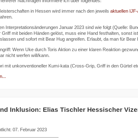
ehrerer Nachfragen informiere ich über folgendes:
Meisterschaften in Hessen wird immer nach den jeweils
aktuellen IJF
fahren.
len Interpretationsänderungen Januar 2023 sind wie folgt (Quelle: B
r Griff mit beiden Händen gelöst, muss eine Hand festhalten, sonst i
slassen und sofort mit Bear Hug angreifen. Erlaubt, da man für Bea
ngriff: Wenn Uke durch Toris Aktion zu einer klaren Reaktion gezwun
ar nicht werfen will/kann.
ri mit unkonventioneller Kumi-kata (Cross-Grip, Griff in den Gürtel et
...
nd Inklusion: Elias Tischler Hessischer Viz
tlicht: 07. Februar 2023