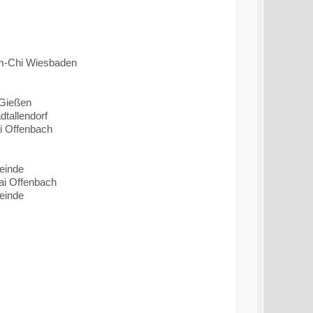
m-Chi Wiesbaden
 Gießen
dtallendorf
i Offenbach
einde
ai Offenbach
einde