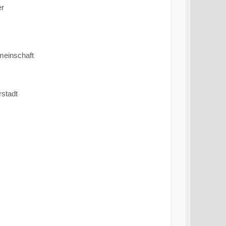
er
meinschaft
rstadt