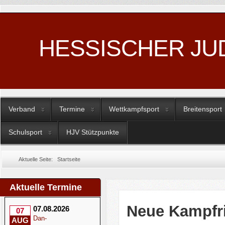
HESSISCHER JU
Verband
Termine
Wettkampfsport
Breitensport
Schulsport
HJV Stützpunkte
Aktuelle Seite:
Startseite
Aktuelle Termine
Neue Kampfri
07.08.2026
07
Dan-
AUG