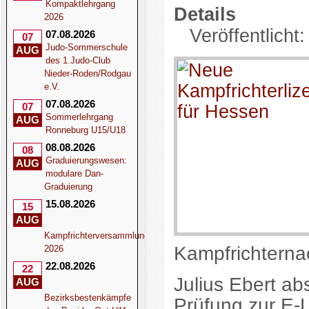
Kompaktlehrgang
Details
2026
Veröffentlicht
07.08.2026
07
Judo-Sommerschule
AUG
des 1.Judo-Club
Nieder-Roden/Rodgau
e.V.
07.08.2026
07
Sommerlehrgang
AUG
Ronneburg U15/U18
08.08.2026
08
Graduierungswesen:
AUG
modulare Dan-
Graduierung
15.08.2026
15
AUG
Kampfrichterversammlung
Kampfrichtern
2026
22.08.2026
22
Julius Ebert abs
AUG
Bezirksbestenkämpfe
Prüfung zur E-L