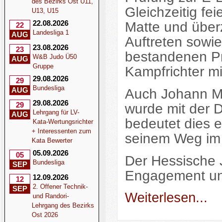
des Bezirks Ost U11,
Gleichzeitig fei
U13, U15
22.08.2026
Matte und über
22
Landesliga 1
AUG
Auftreten sowie
23.08.2026
23
bestandenen Pr
W&B Judo Ü50
AUG
Gruppe
Kampfrichter mi
29.08.2026
29
Bundesliga
AUG
Auch Johann Ma
29.08.2026
29
wurde mit der D
Lehrgang für LV-
AUG
bedeutet dies e
Kata-Wertungsrichter
+ Interessenten zum
seinem Weg im
Kata Bewerter
05.09.2026
05
Der Hessische 
Bundesliga
SEP
Engagement u
12.09.2026
12
2. Offener Technik-
SEP
Weiterlesen...
und Randori-
Lehrgang des Bezirks
Ost 2026