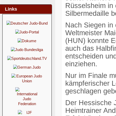
Rüsselsheim in 
Links
Silbermedaille b
Nach Siegen in
Weltmeister Ma
(HUN) konnte E
auch das Halbfi
entscheiden und
einziehen.
Nur im Finale m
kämpferischer L
geschlagen geb
Der Hessische J
Heimtrainer And