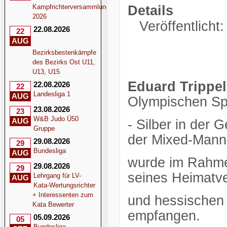
Kampfrichterversammlung
Details
2026
Veröffentlicht
22.08.2026
22
AUG
Bezirksbestenkämpfe
des Bezirks Ost U11,
U13, U15
Eduard Trippel
22.08.2026
22
Landesliga 1
AUG
Olympischen Spi
23.08.2026
23
W&B Judo Ü50
AUG
- Silber in der 
Gruppe
der Mixed-Manns
29.08.2026
29
Bundesliga
AUG
wurde im Rahmen
29.08.2026
29
seines Heimatv
Lehrgang für LV-
AUG
Kata-Wertungsrichter
+ Interessenten zum
und hessischen
Kata Bewerter
empfangen.
05.09.2026
05
Bundesliga