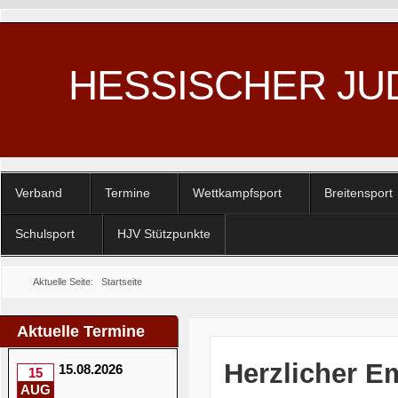
HESSISCHER JU
Verband
Termine
Wettkampfsport
Breitensport
Schulsport
HJV Stützpunkte
Aktuelle Seite:
Startseite
Aktuelle Termine
Herzlicher E
15.08.2026
15
AUG