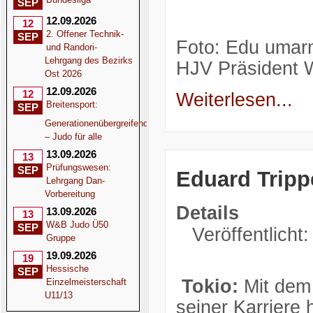
SEP
12.09.2026
12
2. Offener Technik-
SEP
Foto: Edu umar
und Randori-
Lehrgang des Bezirks
HJV Präsident Wi
Ost 2026
12.09.2026
12
Weiterlesen...
Breitensport:
SEP
Generationenübergreifend
– Judo für alle
13.09.2026
13
Prüfungswesen:
SEP
Eduard Trippe
Lehrgang Dan-
Vorbereitung
Details
13.09.2026
13
W&B Judo Ü50
SEP
Veröffentlicht:
Gruppe
19.09.2026
19
Hessische
SEP
Tokio:
Mit dem 
Einzelmeisterschaft
U11/13
seiner Karriere