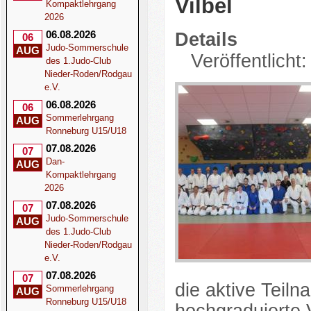
Vilbel
Kompaktlehrgang
2026
06.08.2026
Details
06
Judo-Sommerschule
AUG
Veröffentlicht
des 1.Judo-Club
Nieder-Roden/Rodgau
e.V.
06.08.2026
06
Sommerlehrgang
AUG
Ronneburg U15/U18
07.08.2026
07
Dan-
AUG
Kompaktlehrgang
2026
07.08.2026
07
Judo-Sommerschule
AUG
des 1.Judo-Club
Nieder-Roden/Rodgau
e.V.
07.08.2026
07
die aktive Teil
Sommerlehrgang
AUG
Ronneburg U15/U18