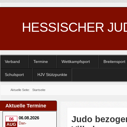
HESSISCHER JU
Verband
Termine
Wettkampfsport
Breitensport
Schulsport
HJV Stützpunkte
Aktuelle Seite:
Startseite
Aktuelle Termine
Judo bezogen
06.08.2026
06
Dan-
AUG