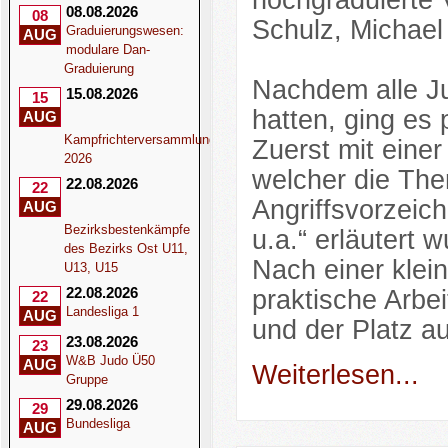
hochgraduierte 
08.08.2026
08
Schulz, Michael
Graduierungswesen:
AUG
modulare Dan-
Graduierung
Nachdem alle Ju
15.08.2026
15
hatten, ging es 
AUG
Kampfrichterversammlung
Zuerst mit einer
2026
welcher die The
22.08.2026
22
Angriffsvorzeic
AUG
Bezirksbestenkämpfe
u.a.“ erläutert 
des Bezirks Ost U11,
Nach einer klei
U13, U15
22.08.2026
praktische Arbei
22
Landesliga 1
AUG
und der Platz a
23.08.2026
23
W&B Judo Ü50
AUG
Weiterlesen...
Gruppe
29.08.2026
29
Bundesliga
AUG