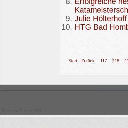
Erfolgreiche h
Katameistersch
Julie Hölterhof
HTG Bad Hombur
Start
Zurück
117
118
1
© Hessischer Judo-Ver
Donnerstag, 06. August 2026