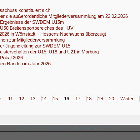
schuss konstituiert sich
ber die außerordentliche Mitgliederversammlung am 22.02.2026
 Ergebnisse der SWDEM U15m
 Ü50 Breitensportbereiches des HJV
26 in Wörrstadt – Hessens Nachwuchs überzeugt
onen zur Mitgliederversammlung
der Jugendleitung zur SWDEM U15
isterschaften der U15, U18 und U21 in Marburg
Pokal 2026
nen Randori im Jahr 2026
k
11
12
13
14
15
16
17
18
19
20
Weiter
© Hessischer Judo-Verband e.V., alle Rechte vorbehalten HJV