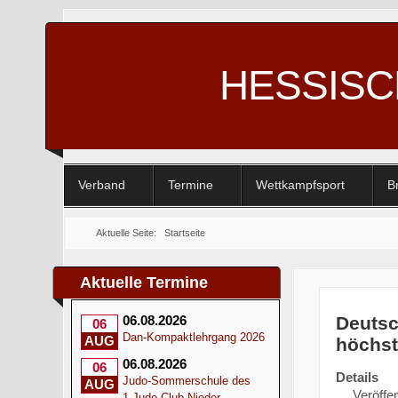
HESSIS
Verband
Termine
Wettkampfsport
B
Aktuelle Seite:
Startseite
Aktuelle Termine
Deutsc
06.08.2026
06
Dan-Kompaktlehrgang 2026
AUG
höchs
06.08.2026
06
Details
Judo-Sommerschule des
AUG
Veröffen
1.Judo-Club Nieder-