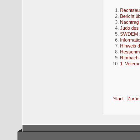
Rechtsaus
Bericht ü
Nachtrag
Judo des
SWDEM 20
Informati
Hinweis 
Hessenme
Rimbach-
1. Vetera
Start
Zurüc