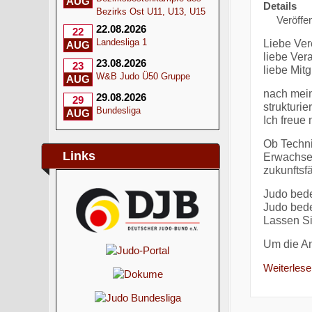
AUG
Details
Bezirks Ost U11, U13, U15
Veröffen
22.08.2026
22
Landesliga 1
Liebe Ver
AUG
liebe Ver
23.08.2026
23
liebe Mit
W&B Judo Ü50 Gruppe
AUG
nach mein
29.08.2026
29
strukturier
Bundesliga
AUG
Ich freue
Ob Techni
Links
Erwachsene
zukunftsfä
Judo bede
Judo bede
Lassen S
Um die 
Weiterlesen