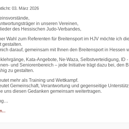
tlicht: 03. März 2026
einsvorstände,
antwortungsträger in unseren Vereinen,
glieder des Hessischen Judo-Verbandes,
er Wahl zum Referenten für Breitensport im HJV möchte ich di
t gestalten.
 mich darauf, gemeinsam mit Ihnen den Breitensport in Hessen w
klehrgänge, Kata-Angebote, Ne-Waza, Selbstverteidigung, ID -
n- und Seniorenbereich – jede Initiative trägt dazu bei, den Bre
hig zu gestalten.
utet mehr als Training und Wettkampf.
utet Gemeinschaft, Verantwortung und gegenseitige Unterstütz
ie uns diesen Gedanken gemeinsam weitertragen.
Ang…
...