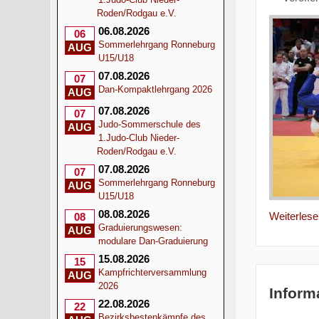
Roden/Rodgau e.V.
06.08.2026
06
Sommerlehrgang Ronneburg
AUG
U15/U18
07.08.2026
07
Dan-Kompaktlehrgang 2026
AUG
07.08.2026
07
Judo-Sommerschule des
AUG
1.Judo-Club Nieder-
Roden/Rodgau e.V.
07.08.2026
07
Sommerlehrgang Ronneburg
AUG
U15/U18
08.08.2026
Weiterlesen
08
Graduierungswesen:
AUG
modulare Dan-Graduierung
15.08.2026
15
Kampfrichterversammlung
AUG
2026
Inform
22.08.2026
22
Bezirksbestenkämpfe des