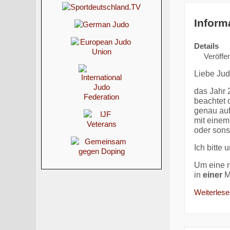
Inform
Details
Veröffen
Liebe Jud
das Jahr 
beachtet 
genau auf
mit einem
oder sons
Ich bitte 
Um eine r
in
einer
M
Weiterlesen