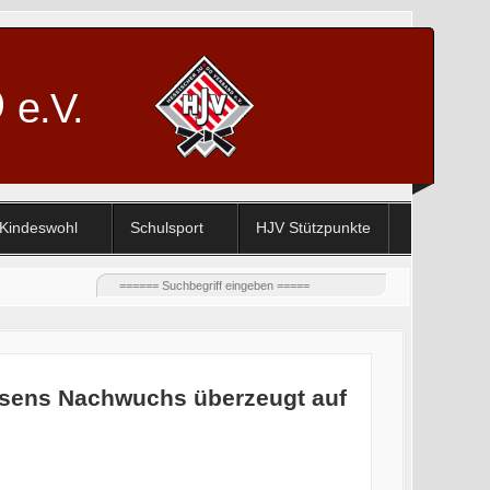
D
e.V.
Kindeswohl
Schulsport
HJV Stützpunkte
essens Nachwuchs überzeugt auf