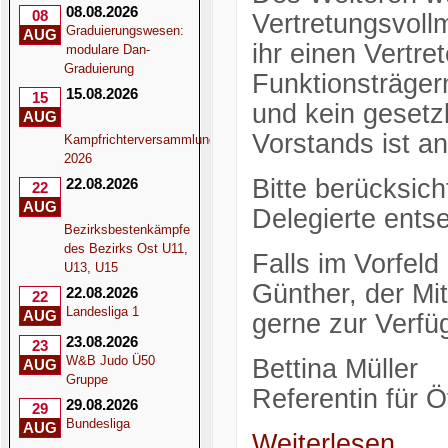
08.08.2026
08
Vertretungsvoll
Graduierungswesen:
AUG
ihr einen Vertret
modulare Dan-
Graduierung
Funktionsträge
15.08.2026
15
und kein gesetz
AUG
Vorstands ist an
Kampfrichterversammlung
2026
Bitte berücksich
22.08.2026
22
AUG
Delegierte ents
Bezirksbestenkämpfe
des Bezirks Ost U11,
Falls im Vorfel
U13, U15
Günther, der Mit
22.08.2026
22
Landesliga 1
AUG
gerne zur Verfü
23.08.2026
23
W&B Judo Ü50
Bettina Müller
AUG
Gruppe
Referentin für Öf
29.08.2026
29
Bundesliga
AUG
Weiterlesen...