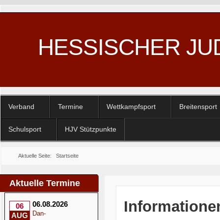
HESSISCHER JU
Verband
Termine
Wettkampfsport
Breitensport
Schulsport
HJV Stützpunkte
Aktuelle Seite:
Startseite
Aktuelle Termine
Informatione
06.08.2026
06
Dan-
AUG