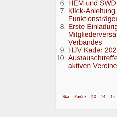
HEM und SWDE
Klick-Anleitung
Funktionsträg
Erste Einladun
Mitgliedervers
Verbandes
HJV Kader 202
Austauschtreff
aktiven Verein
Start
Zurück
13
14
15