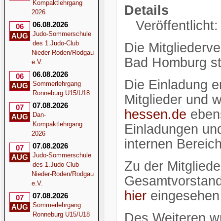
Kompaktlehrgang
Details
2026
Veröffentlicht
06.08.2026
06
Judo-Sommerschule
AUG
des 1.Judo-Club
Die Mitgliederv
Nieder-Roden/Rodgau
Bad Homburg st
e.V.
06.08.2026
06
Die Einladung er
Sommerlehrgang
AUG
Ronneburg U15/U18
Mitglieder und 
07.08.2026
07
hessen.de
ebens
Dan-
AUG
Kompaktlehrgang
Einladungen und
2026
internen Bereic
07.08.2026
07
Judo-Sommerschule
AUG
Zu der Mitglie
des 1.Judo-Club
Nieder-Roden/Rodgau
Gesamtvorstand e
e.V.
hier
eingesehen
07.08.2026
07
Sommerlehrgang
AUG
Ronneburg U15/U18
Des Weiteren wu