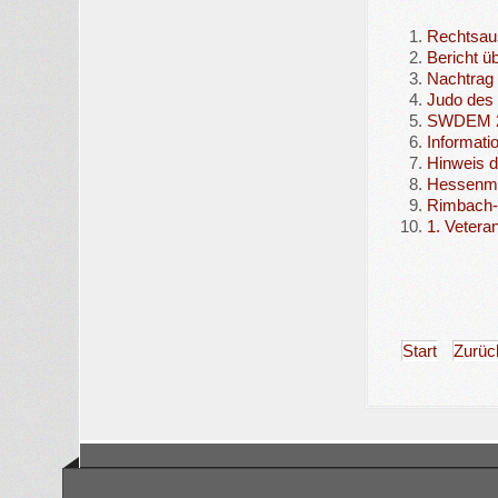
Rechtsaus
Bericht ü
Nachtrag
Judo des
SWDEM 20
Informati
Hinweis 
Hessenme
Rimbach-
1. Vetera
Start
Zurüc