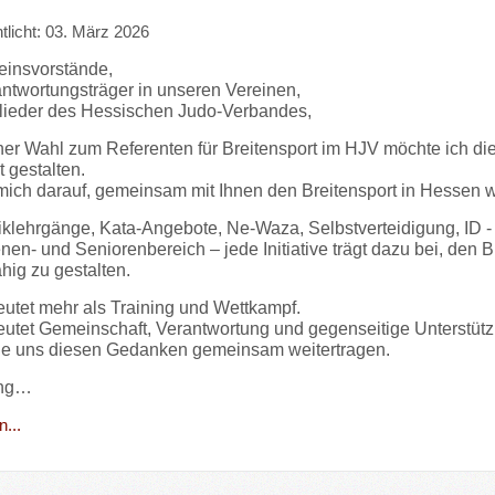
tlicht: 03. März 2026
einsvorstände,
antwortungsträger in unseren Vereinen,
glieder des Hessischen Judo-Verbandes,
er Wahl zum Referenten für Breitensport im HJV möchte ich di
t gestalten.
 mich darauf, gemeinsam mit Ihnen den Breitensport in Hessen w
klehrgänge, Kata-Angebote, Ne-Waza, Selbstverteidigung, ID -
n- und Seniorenbereich – jede Initiative trägt dazu bei, den Bre
hig zu gestalten.
utet mehr als Training und Wettkampf.
utet Gemeinschaft, Verantwortung und gegenseitige Unterstütz
ie uns diesen Gedanken gemeinsam weitertragen.
Ang…
...