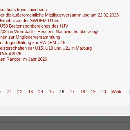
schuss konstituiert sich
ber die außerordentliche Mitgliederversammlung am 22.02.2026
 Ergebnisse der SWDEM U15m
 Ü50 Breitensportbereiches des HJV
26 in Wörrstadt – Hessens Nachwuchs überzeugt
onen zur Mitgliederversammlung
der Jugendleitung zur SWDEM U15
isterschaften der U15, U18 und U21 in Marburg
Pokal 2026
nen Randori im Jahr 2026
k
11
12
13
14
15
16
17
18
19
20
Weiter
© Hessischer Judo-Verband e.V., alle Rechte vorbehalten HJV