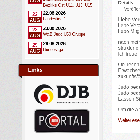
AUG
Details
Bezirks Ost U11, U13, U15
Veröffen
22.08.2026
22
Landesliga 1
Liebe Ver
AUG
liebe Ver
23.08.2026
23
liebe Mit
W&B Judo Ü50 Gruppe
AUG
nach mein
29.08.2026
29
strukturier
Bundesliga
AUG
Ich freue
Ob Techni
Links
Erwachsene
zukunftsfä
Judo bede
Judo bede
Lassen S
Um die 
Weiterlesen