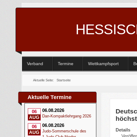
HESSIS
Verband
Termine
Wettkampfsport
B
Aktuelle Seite:
Startseite
Aktuelle Termine
Deutsc
06.08.2026
06
Dan-Kompaktlehrgang 2026
AUG
höchs
06.08.2026
06
Details
Judo-Sommerschule des
AUG
Veröffen
1.Judo-Club Nieder-