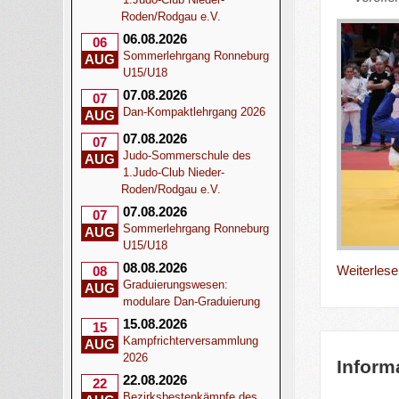
Roden/Rodgau e.V.
06.08.2026
06
Sommerlehrgang Ronneburg
AUG
U15/U18
07.08.2026
07
Dan-Kompaktlehrgang 2026
AUG
07.08.2026
07
Judo-Sommerschule des
AUG
1.Judo-Club Nieder-
Roden/Rodgau e.V.
07.08.2026
07
Sommerlehrgang Ronneburg
AUG
U15/U18
08.08.2026
Weiterlesen
08
Graduierungswesen:
AUG
modulare Dan-Graduierung
15.08.2026
15
Kampfrichterversammlung
AUG
2026
Inform
22.08.2026
22
Bezirksbestenkämpfe des