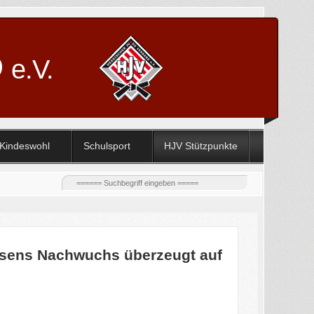
D
e.V.
Kindeswohl
Schulsport
HJV Stützpunkte
essens Nachwuchs überzeugt auf