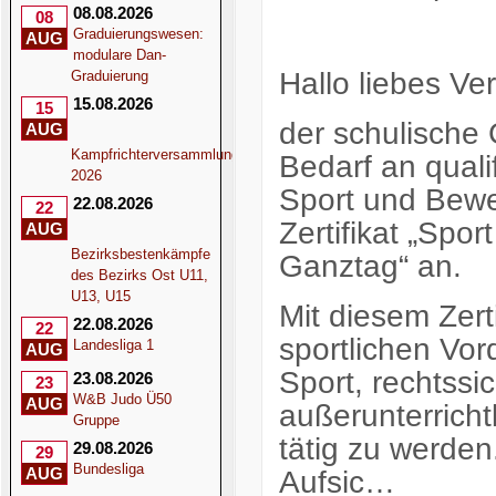
08.08.2026
08
Graduierungswesen:
AUG
modulare Dan-
Hallo liebes V
Graduierung
15.08.2026
15
der schulische
AUG
Kampfrichterversammlung
Bedarf an quali
2026
Sport und Bewe
22.08.2026
22
Zertifikat „Spo
AUG
Bezirksbestenkämpfe
Ganztag“ an.
des Bezirks Ost U11,
U13, U15
Mit diesem Zert
22.08.2026
22
sportlichen Vor
Landesliga 1
AUG
Sport, rechtssic
23.08.2026
23
W&B Judo Ü50
AUG
außerunterrich
Gruppe
tätig zu werden.
29.08.2026
29
Bundesliga
AUG
Aufsic…