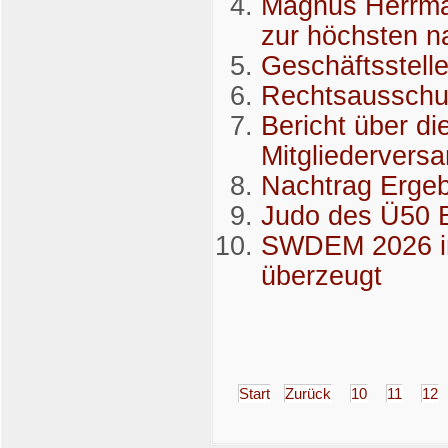
Magnus Herrma
zur höchsten n
Geschäftsstell
Rechtsausschus
Bericht über di
Mitgliederver
Nachtrag Erg
Judo des Ü50 B
SWDEM 2026 in
überzeugt
Start
Zurück
10
11
12