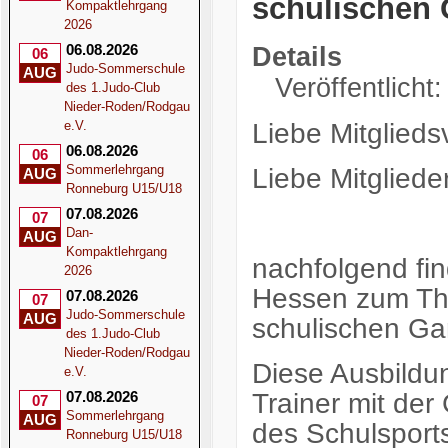
schulischen 
Kompaktlehrgang
2026
06.08.2026
Details
06
Judo-Sommerschule
AUG
Veröffentlicht
des 1.Judo-Club
Nieder-Roden/Rodgau
Liebe Mitglieds
e.V.
06.08.2026
06
Sommerlehrgang
Liebe Mitglieder
AUG
Ronneburg U15/U18
07.08.2026
07
Dan-
AUG
Kompaktlehrgang
nachfolgend fin
2026
Hessen zum Th
07.08.2026
07
Judo-Sommerschule
AUG
schulischen Ga
des 1.Judo-Club
Nieder-Roden/Rodgau
Diese Ausbildun
e.V.
Trainer mit der
07.08.2026
07
Sommerlehrgang
AUG
des Schulsports
Ronneburg U15/U18