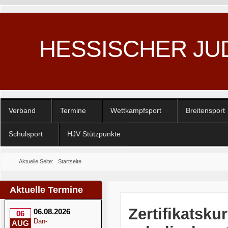
HESSISCHER JU
Verband
Termine
Wettkampfsport
Breitensport
Schulsport
HJV Stützpunkte
Aktuelle Seite:
Startseite
Aktuelle Termine
Zertifikatsk
06.08.2026
06
Dan-
AUG