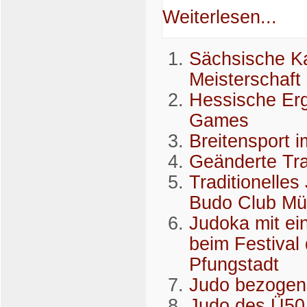
Weiterlesen...
Sächsische Ka
Meisterschaft
Hessische Er
Games
Breitensport 
Geänderte Tra
Traditionelle
Budo Club Mühl
Judoka mit ei
beim Festival
Pfungstadt
Judo bezogene
Judo des Ü50 