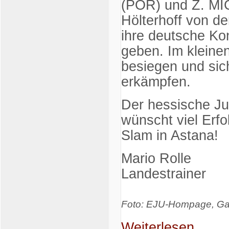
(POR) und Z. MI
Hölterhoff von d
ihre deutsche Ko
geben. Im kleine
besiegen und sic
erkämpfen.
Der hessische Ju
wünscht viel Er
Slam in Astana!
Mario Rolle
Landestrainer
Foto: EJU-Hompage, Ga
Weiterlesen...