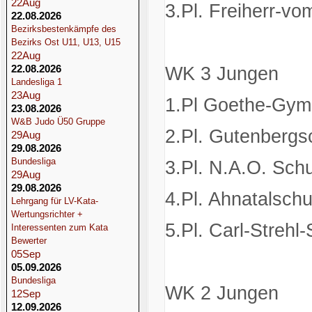
22
Aug
3.Pl. Freiherr-v
22.08.2026
Bezirksbestenkämpfe des
Bezirks Ost U11, U13, U15
22
Aug
22.08.2026
WK 3 Jungen
Landesliga 1
23
Aug
1.Pl Goethe-Gym
23.08.2026
W&B Judo Ü50 Gruppe
2.Pl. Gutenberg
29
Aug
29.08.2026
Bundesliga
3.Pl. N.A.O. Sc
29
Aug
29.08.2026
4.Pl. Ahnatalschu
Lehrgang für LV-Kata-
Wertungsrichter +
5.Pl. Carl-Strehl
Interessenten zum Kata
Bewerter
05
Sep
05.09.2026
Bundesliga
WK 2 Jungen
12
Sep
12.09.2026