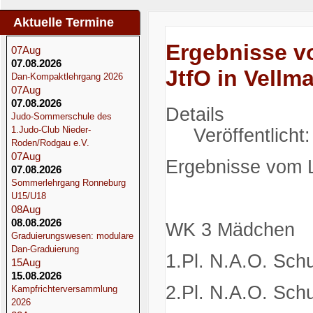
Aktuelle Termine
Startseite
Ergebnisse v
07
Aug
07.08.2026
JtfO in Vellma
Dan-Kompaktlehrgang 2026
07
Aug
07.08.2026
Details
Judo-Sommerschule des
1.Judo-Club Nieder-
Veröffentlicht
Roden/Rodgau e.V.
07
Aug
Ergebnisse vom L
07.08.2026
Sommerlehrgang Ronneburg
U15/U18
08
Aug
08.08.2026
WK 3 Mädchen
Graduierungswesen: modulare
Dan-Graduierung
1.Pl. N.A.O. Sch
15
Aug
15.08.2026
2.Pl. N.A.O. Sch
Kampfrichterversammlung
2026