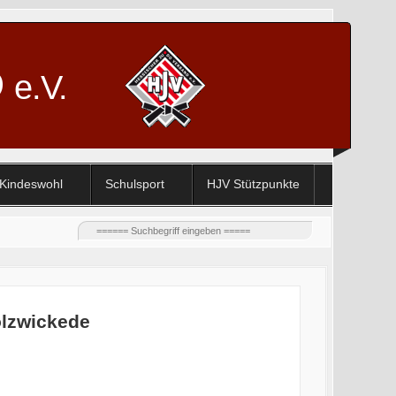
D
e.V.
Kindeswohl
Schulsport
HJV Stützpunkte
olzwickede