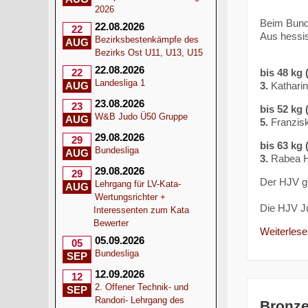
2026
Beim Bunde
22.08.2026
22
Aus hessis
Bezirksbestenkämpfe des
AUG
Bezirks Ost U11, U13, U15
22.08.2026
bis 48 kg 
22
Landesliga 1
3.
Katharina
AUG
23.08.2026
23
bis 52 kg 
W&B Judo Ü50 Gruppe
AUG
5.
Franzisk
29.08.2026
29
bis 63 kg 
Bundesliga
AUG
3.
Rabea H
29.08.2026
29
Der HJV gra
Lehrgang für LV-Kata-
AUG
Wertungsrichter +
Die HJV J
Interessenten zum Kata
Bewerter
Weiterlesen
05.09.2026
05
Bundesliga
SEP
12.09.2026
12
2. Offener Technik- und
SEP
Randori- Lehrgang des
Bronze