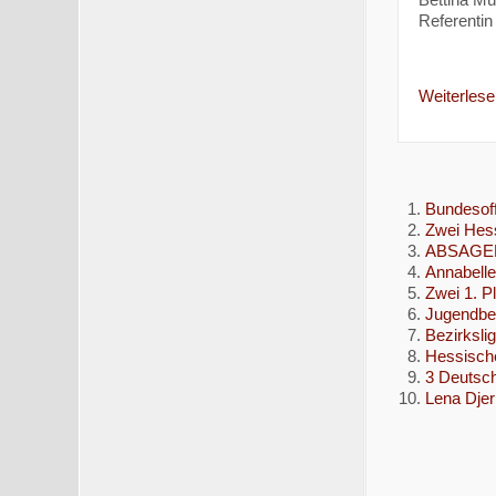
Referentin 
Weiterlesen
Bundesoff
Zwei Hess
ABSAGE
Annabelle
Zwei 1. P
Jugendbez
Bezirksl
Hessische
3 Deutsch
Lena Djeri