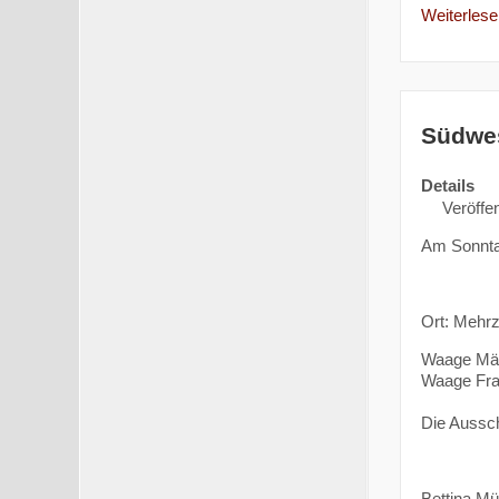
Weiterlesen
Südwes
Details
Veröffe
Am Sonntag
Ort: Mehrz
Waage Män
Waage Frau
Die Aussch
Bettina Mül