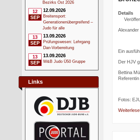
Bezirks Ost 2026
12.09.2026
12
Details
Breitensport:
SEP
Veröffe
Generationenübergreifend –
Judo für alle
Alexander
13.09.2026
13
Prüfungswesen: Lehrgang
SEP
Dan-Vorbereitung
Ein ausfüh
13.09.2026
13
Der HJV gr
W&B Judo Ü50 Gruppe
SEP
Bettina Mül
Referentin 
Links
Fotos: EJ
Weiterlesen