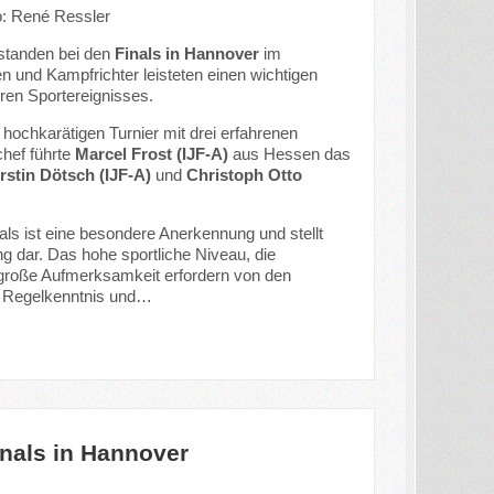
o: René Ressler
 standen bei den
Finals in Hannover
im
en und Kampfrichter leisteten einen wichtigen
ren Sportereignisses.
ochkarätigen Turnier mit drei erfahrenen
chef führte
Marcel Frost (IJF-A)
aus Hessen das
rstin Dötsch (IJF-A)
und
Christoph Otto
nals ist eine besondere Anerkennung und stellt
ng dar. Das hohe sportliche Niveau, die
große Aufmerksamkeit erfordern von den
, Regelkenntnis und…
inals in Hannover