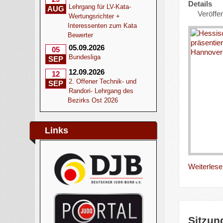
Details
Lehrgang für LV-Kata-
AUG
Veröffen
Wertungsrichter +
Interessenten zum Kata
Bewerter
05.09.2026
05
Bundesliga
SEP
12.09.2026
12
2. Offener Technik- und
SEP
Randori- Lehrgang des
Bezirks Ost 2026
Links
Weiterlesen
Sitzun