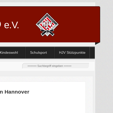
D
e.V.
Kindeswohl
Schulsport
HJV Stützpunkte
in Hannover