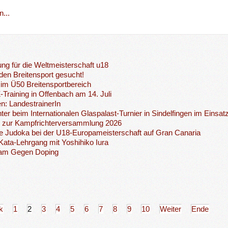
...
ng für die Weltmeisterschaft u18
 den Breitensport gesucht!
im Ü50 Breitensportbereich
Z-Training in Offenbach am 14. Juli
n: LandestrainerIn
ter beim Internationalen Glaspalast-Turnier in Sindelfingen im Einsat
g zur Kampfrichterversammlung 2026
 Judoka bei der U18-Europameisterschaft auf Gran Canaria
ata-Lehrgang mit Yoshihiko Iura
am Gegen Doping
k
1
2
3
4
5
6
7
8
9
10
Weiter
Ende