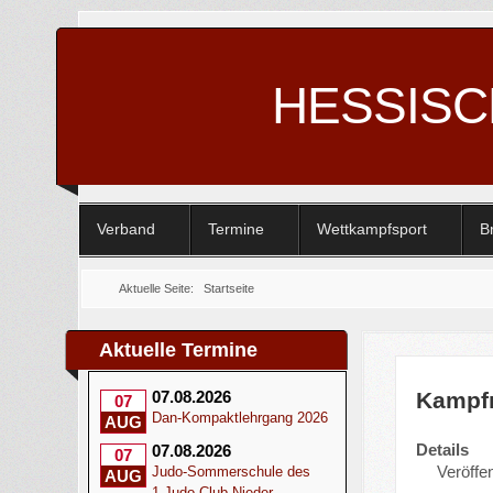
HESSIS
Verband
Termine
Wettkampfsport
B
Aktuelle Seite:
Startseite
Aktuelle Termine
Kampfr
07.08.2026
07
Dan-Kompaktlehrgang 2026
AUG
Details
07.08.2026
07
Veröffen
Judo-Sommerschule des
AUG
1.Judo-Club Nieder-