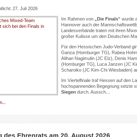
tlicht: 27. Juli 2026
Im Rahmen von
„Die Finals“
wurde a
Hannover auch der Mannschaftswettb
Landesverbände traten mit ihren Mix
großer Kulisse um den Deutschen Man
Für den Hessischen Judo-Verband gi
Ganza (Homburger TG), Rabea Hohmann
Alihan Nagimulin (JC Elz), Denis Ham
(Homburger TG), Luca Janzen (JC Ki
Scharoiko (JC Kim-Chi Wiesbaden) an
Im Viertelfinale traf Hessen auf den 
hochspannenden Begegnung setzte si
Siegen
durch. Aussch…
...
g des Ehrenrats am 20. August 2026