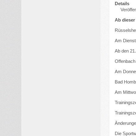
Details
Veröffen
Ab dieser
Rüsselshe
Am Diensta
Ab den 21.
Offenbach 
Am Donners
Bad Hombu
Am Mittwoc
Trainingsz
Trainingsz
Änderunge
Die Sportw