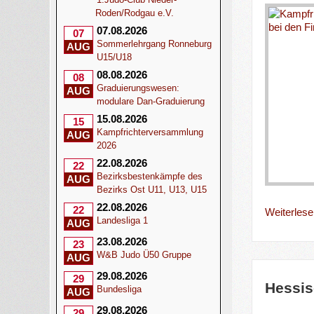
Roden/Rodgau e.V.
07.08.2026
07
Sommerlehrgang Ronneburg
AUG
U15/U18
08.08.2026
08
Graduierungswesen:
AUG
modulare Dan-Graduierung
15.08.2026
15
Kampfrichterversammlung
AUG
2026
22.08.2026
22
Bezirksbestenkämpfe des
AUG
Bezirks Ost U11, U13, U15
22.08.2026
22
Weiterlesen
Landesliga 1
AUG
23.08.2026
23
W&B Judo Ü50 Gruppe
AUG
29.08.2026
29
Hessis
Bundesliga
AUG
29.08.2026
29