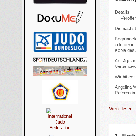
Details
Veröffen
Die nächs
Begründete
erforderli
Kopie des 
Anträge a
Verbandes 
Wir bitten
Angelina W
Referentin 
Weiterlesen..
1. Ein