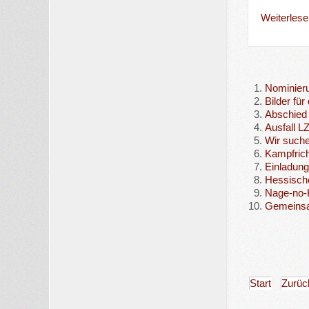
Weiterlesen
Nominieru
Bilder für
Abschied 
Ausfall L
Wir suche
Kampfrich
Einladun
Hessische
Nage-no-K
Gemeins
Start
Zurüc