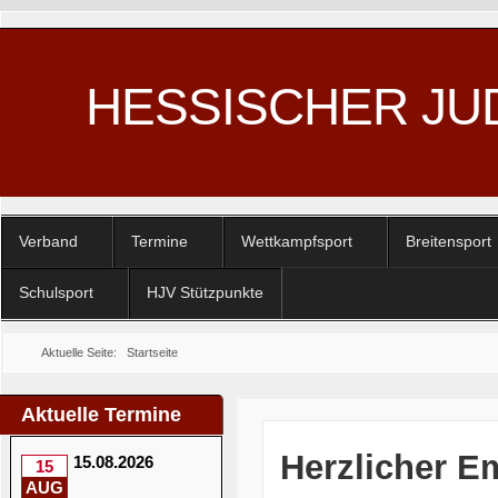
HESSISCHER JU
Verband
Termine
Wettkampfsport
Breitensport
Schulsport
HJV Stützpunkte
Aktuelle Seite:
Startseite
Aktuelle Termine
Herzlicher E
15.08.2026
15
AUG