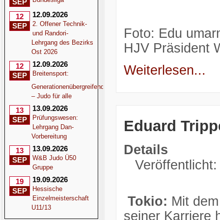
SEP
12.09.2026
12
2. Offener Technik-
SEP
Foto: Edu umar
und Randori-
Lehrgang des Bezirks
HJV Präsident Wi
Ost 2026
12.09.2026
12
Weiterlesen...
Breitensport:
SEP
Generationenübergreifend
– Judo für alle
13.09.2026
13
Prüfungswesen:
SEP
Eduard Trippe
Lehrgang Dan-
Vorbereitung
Details
13.09.2026
13
W&B Judo Ü50
SEP
Veröffentlicht:
Gruppe
19.09.2026
19
Hessische
SEP
Tokio:
Mit dem 
Einzelmeisterschaft
U11/13
seiner Karriere