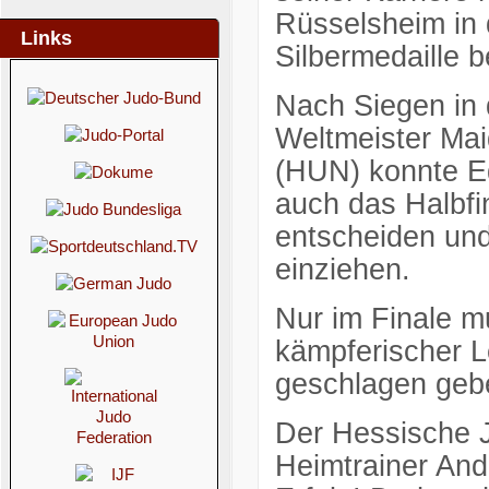
Rüsselsheim in 
Links
Silbermedaille b
Nach Siegen in
Weltmeister Ma
(HUN) konnte E
auch das Halbfi
entscheiden und
einziehen.
Nur im Finale m
kämpferischer L
geschlagen geb
Der Hessische J
Heimtrainer And