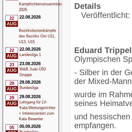
Kampfrichterversammlung
Details
2026
Veröffentlicht
22.08.2026
22
AUG
Bezirksbestenkämpfe
des Bezirks Ost U11,
U13, U15
Eduard Trippel
22.08.2026
22
Landesliga 1
AUG
Olympischen Spi
23.08.2026
23
W&B Judo Ü50
AUG
- Silber in der 
Gruppe
der Mixed-Manns
29.08.2026
29
Bundesliga
AUG
wurde im Rahmen
29.08.2026
29
seines Heimatv
Lehrgang für LV-
AUG
Kata-Wertungsrichter
+ Interessenten zum
und hessischen
Kata Bewerter
empfangen.
05.09.2026
05
Bundesliga