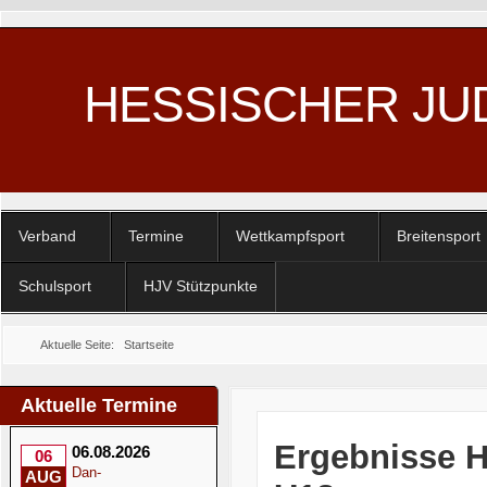
HESSISCHER JU
Verband
Termine
Wettkampfsport
Breitensport
Schulsport
HJV Stützpunkte
Aktuelle Seite:
Startseite
Aktuelle Termine
Ergebnisse H
06.08.2026
06
Dan-
AUG