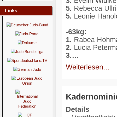
3.
Evelin Widike
5.
Rebecca Ullr
Links
5.
Leonie Hanol
-63kg:
1.
Rabea Hohman
2.
Lucia Peterm
3.…
Weiterlesen...
Kadernomini
Details