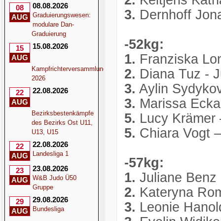
2.
Keltjens Katha
08.08.2026
08
3.
Dernhoff Jon
Graduierungswesen:
AUG
modulare Dan-
Graduierung
-52kg:
15.08.2026
15
1.
Franziska Lom
AUG
Kampfrichterversammlung
2.
Diana Tuz - 
2026
3.
Aylin Sydyko
22.08.2026
22
3.
Marissa Eckar
AUG
Bezirksbestenkämpfe
5.
Lucy Krämer 
des Bezirks Ost U11,
5.
Chiara Vogt 
U13, U15
22.08.2026
22
Landesliga 1
AUG
-57kg:
23.08.2026
23
1.
Juliane Benz 
W&B Judo Ü50
AUG
Gruppe
2.
Kateryna Rom
29.08.2026
29
3.
Leonie Hanol
Bundesliga
AUG