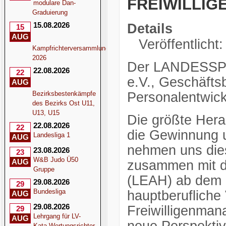
FREIWILLI
modulare Dan-
Graduierung
15.08.2026
Details
15
AUG
Veröffentlicht
Kampfrichterversammlung
2026
Der LANDESS
22.08.2026
22
e.V., Geschäfts
AUG
Bezirksbestenkämpfe
Personalentwick
des Bezirks Ost U11,
U13, U15
Die größte Herau
22.08.2026
22
die Gewinnung un
Landesliga 1
AUG
nehmen uns dies
23.08.2026
23
W&B Judo Ü50
AUG
zusammen mit d
Gruppe
(LEAH) ab dem 
29.08.2026
29
Bundesliga
hauptberufliche 
AUG
29.08.2026
Freiwilligenma
29
Lehrgang für LV-
AUG
Kata-Wertungsrichter