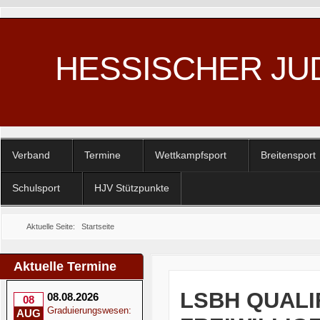
HESSISCHER JU
Verband
Termine
Wettkampfsport
Breitensport
Schulsport
HJV Stützpunkte
Aktuelle Seite:
Startseite
Aktuelle Termine
LSBH QUALI
08.08.2026
08
Graduierungswesen:
AUG