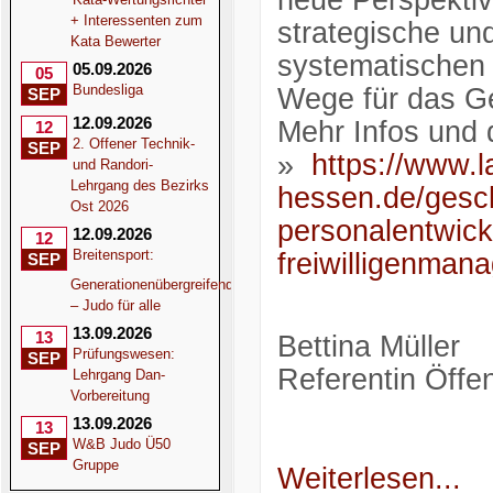
neue Perspektiv
+ Interessenten zum
strategische un
Kata Bewerter
systematischen
05.09.2026
05
Bundesliga
Wege für das G
SEP
12.09.2026
Mehr Infos und d
12
2. Offener Technik-
SEP
»
https://www.
und Randori-
Lehrgang des Bezirks
hessen.de/gesch
Ost 2026
personalentwick
12.09.2026
12
Breitensport:
freiwilligenmana
SEP
Generationenübergreifend
– Judo für alle
13.09.2026
13
Bettina Müller
Prüfungswesen:
SEP
Referentin Öffen
Lehrgang Dan-
Vorbereitung
13.09.2026
13
W&B Judo Ü50
SEP
Gruppe
Weiterlesen...