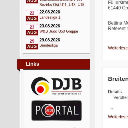
AUG
Füllerstr
Bezirks Ost U11, U13, U15
61440 Ob
22.08.2026
22
Landesliga 1
AUG
Bettina Mü
23.08.2026
23
Referentin
W&B Judo Ü50 Gruppe
AUG
29.08.2026
29
Bundesliga
AUG
Weiterlesen
Links
Breite
Details
Veröffen
…
Weiterlesen