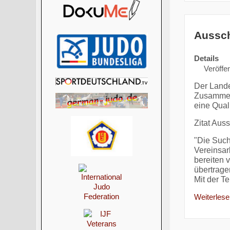
Aussch
Details
Veröffen
Der Lande
Zusammen
eine Qual
Zitat Aus
"Die Such
Vereinsar
bereiten 
übertrage
Mit der T
Weiterlesen