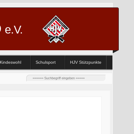
D
e.V.
Kindeswohl
Schulsport
HJV Stützpunkte