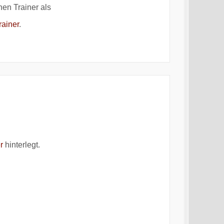
en Trainer als
rainer
.
er
hinterlegt.