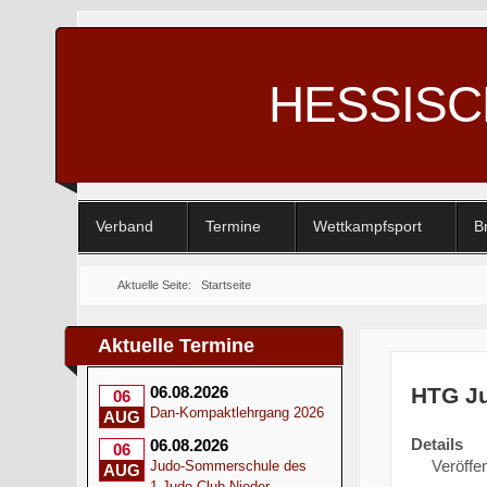
HESSIS
Verband
Termine
Wettkampfsport
B
Aktuelle Seite:
Startseite
Aktuelle Termine
HTG Ju
06.08.2026
06
Dan-Kompaktlehrgang 2026
AUG
Details
06.08.2026
06
Veröffen
Judo-Sommerschule des
AUG
1.Judo-Club Nieder-