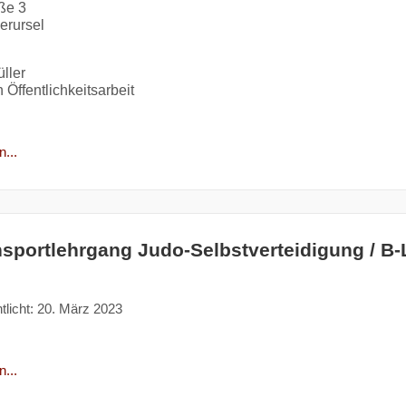
aße 3
erursel
ller
 Öffentlichkeitsarbeit
...
nsportlehrgang Judo-Selbstverteidigung / B
tlicht: 20. März 2023
...