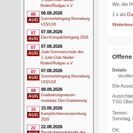
Wir, die 
Roden/Rodgau e.V.
06.08.2026
06
1 x als
Du
Sommerlehrgang Ronneburg
AUG
Weiterlesen
U15/U18
07.08.2026
07
Dan-Kompaktlehrgang 2026
AUG
07.08.2026
07
Judo-Sommerschule des
AUG
Offene
1.Judo-Club Nieder-
Roden/Rodgau e.V.
Details
07.08.2026
07
Veröffen
Sommerlehrgang Ronneburg
AUG
U15/U18
Die Aussc
08.08.2026
08
Graduierungswesen:
Ausrichter
AUG
modulare Dan-Graduierung
TSG Ober
15.08.2026
15
Termin:
Kampfrichterversammlung
AUG
Sonntag, 
2026
22.08.2026
22
Ort:
Bezirksbestenkämpfe des