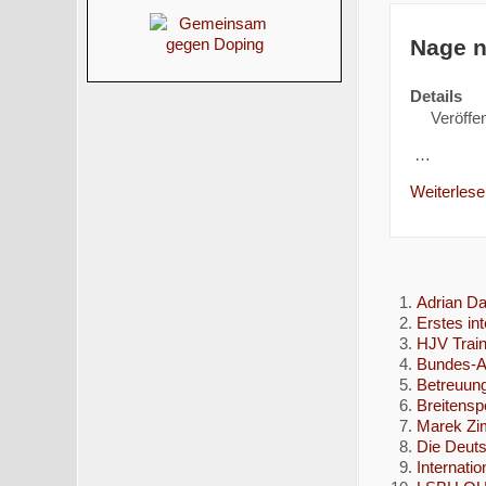
Nage n
Details
Veröffen
…
Weiterlesen
Adrian Da
Erstes in
HJV Train
Bundes-A-
Betreuung
Breitensp
Marek Zi
Die Deuts
Internati