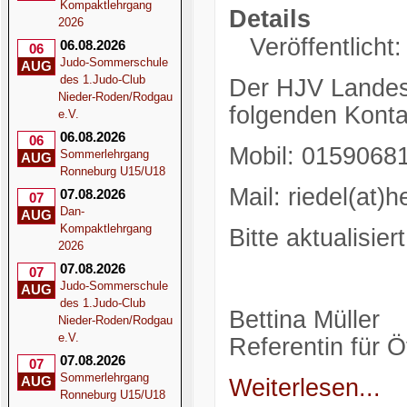
Kompaktlehrgang
Details
2026
Veröffentlicht:
06.08.2026
06
Judo-Sommerschule
AUG
des 1.Judo-Club
Der HJV Landest
Nieder-Roden/Rodgau
folgenden Konta
e.V.
06.08.2026
06
Mobil: 0159068
Sommerlehrgang
AUG
Ronneburg U15/U18
Mail: riedel(at)
07.08.2026
07
Dan-
AUG
Kompaktlehrgang
Bitte aktualisie
2026
07.08.2026
07
Judo-Sommerschule
AUG
des 1.Judo-Club
Bettina Müller
Nieder-Roden/Rodgau
e.V.
Referentin für Ö
07.08.2026
07
Sommerlehrgang
AUG
Weiterlesen...
Ronneburg U15/U18