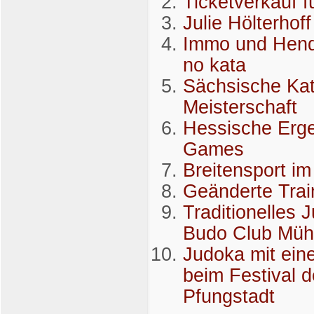
Ticketverkauf f
Julie Hölterho
Immo und Hendr
no kata
Sächsische Kat
Meisterschaft
Hessische Erg
Games
Breitensport i
Geänderte Trai
Traditionelles 
Budo Club Mühlh
Judoka mit ein
beim Festival 
Pfungstadt