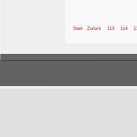
Start
Zurück
113
114
1
© Hessischer Judo-Ver
Donnerstag, 06. August 2026