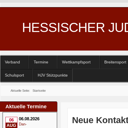
HESSISCHER JU
Verband
Termine
Wettkampfsport
Breitensport
Schulsport
HJV Stützpunkte
Aktuelle Seite:
Startseite
Aktuelle Termine
Neue Kontakt
06.08.2026
06
Dan-
AUG