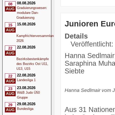
08.08.2026
08
Graduierungswesen:
AUG
modulare Dan-
Graduierung
Junioren Eur
15.08.2026
15
AUG
Details
Kampfrichterversammlung
2026
Veröffentlicht:
22.08.2026
22
AUG
Hanna Sedlmair
Bezirksbestenkämpfe
Saraphina Muha
des Bezirks Ost U11,
U13, U15
Siebte
22.08.2026
22
Landesliga 1
AUG
23.08.2026
23
Hanna Sedlmair vom
W&B Judo Ü50
AUG
Gruppe
29.08.2026
29
Aus 31 Nationen
Bundesliga
AUG