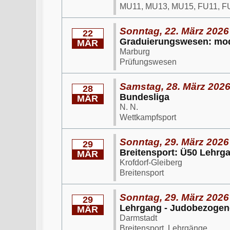
MU11, MU13, MU15, FU11, F
Sonntag, 22. März 2026
22
Graduierungswesen: mod
MÄR
Marburg
Prüfungswesen
Samstag, 28. März 2026
28
Bundesliga
MÄR
N. N.
Wettkampfsport
Sonntag, 29. März 2026
29
Breitensport: Ü50 Lehrg
MÄR
Krofdorf-Gleiberg
Breitensport
Sonntag, 29. März 2026
29
Lehrgang - Judobezogene
MÄR
Darmstadt
Breitensport, Lehrgänge