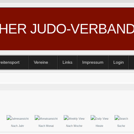
CHER JUDO-VERBAN
reitensport
Vereine
Links
Impressum
Login
Nach Jahr
Nach Monat
Nach Woche
Heute
Suche