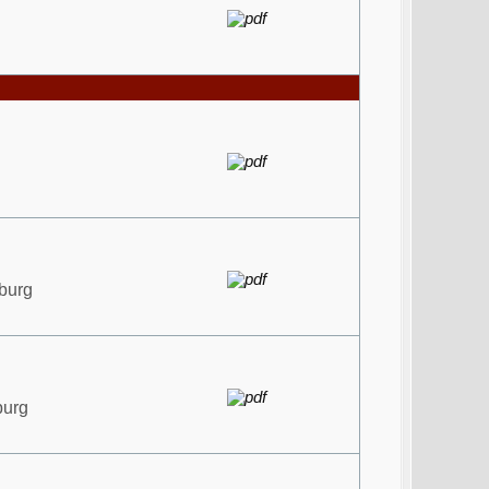
burg
burg