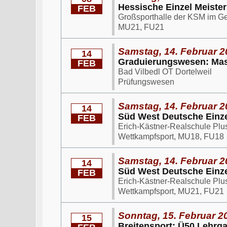
Hessische Einzel Meiste
FEB
Großsporthalle der KSM im G
MU21, FU21
Samstag, 14. Februar 2
14
Graduierungswesen: Mas
FEB
Bad Vilbedl OT Dortelweil
Prüfungswesen
Samstag, 14. Februar 2
14
Süd West Deutsche Einze
FEB
Erich-Kästner-Realschule Plu
Wettkampfsport, MU18, FU18
Samstag, 14. Februar 2
14
Süd West Deutsche Einze
FEB
Erich-Kästner-Realschule Plu
Wettkampfsport, MU21, FU21
Sonntag, 15. Februar 2
15
Breitensport: Ü50 Lehrg