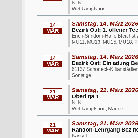
N. N.
Wettkampfsport
Samstag, 14. März 2026
14
Bezirk Ost: 1. offener T
MÄR
Erich-Simdorn-Halle Bleichst
MU11, MU13, MU15, MU18, F
Samstag, 14. März 2026
14
Bezirk Ost: Einladung B
MÄR
61137 Schöneck-Kilianstädten,
Sonstige
Samstag, 21. März 2026
21
Oberliga 1
MÄR
N. N.
Wettkampfsport, Männer
Samstag, 21. März 2026
21
Randori-Lehrgang Bezir
MÄR
Kassel