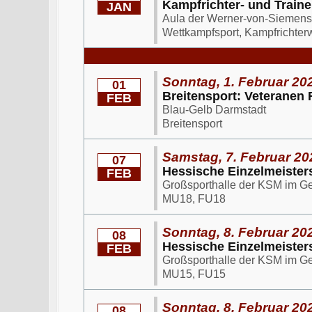
Kampfrichter- und Train
JAN
Aula der Werner-von-Siemens
Wettkampfsport, Kampfrichte
Sonntag, 1. Februar 202
01
Breitensport: Veteranen 
FEB
Blau-Gelb Darmstadt
Breitensport
Samstag, 7. Februar 20
07
Hessische Einzelmeister
FEB
Großsporthalle der KSM im G
MU18, FU18
Sonntag, 8. Februar 202
08
Hessische Einzelmeister
FEB
Großsporthalle der KSM im G
MU15, FU15
Sonntag, 8. Februar 202
08