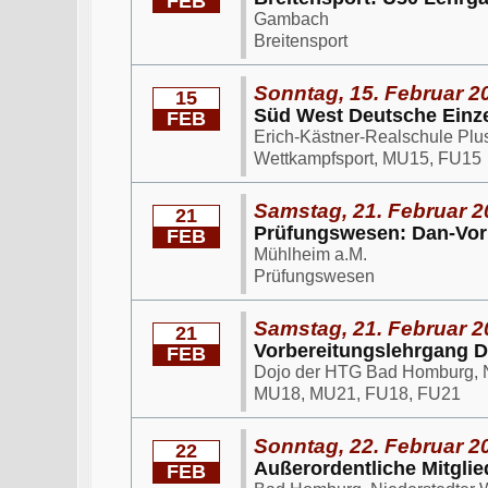
FEB
Gambach
Breitensport
Sonntag, 15. Februar 2
15
Süd West Deutsche Einze
FEB
Erich-Kästner-Realschule Plu
Wettkampfsport, MU15, FU15
Samstag, 21. Februar 2
21
Prüfungswesen: Dan-Vor
FEB
Mühlheim a.M.
Prüfungswesen
Samstag, 21. Februar 2
21
Vorbereitungslehrgang 
FEB
Dojo der HTG Bad Homburg, N
MU18, MU21, FU18, FU21
Sonntag, 22. Februar 2
22
Außerordentliche Mitgl
FEB