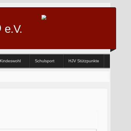
D
e.V.
Kindeswohl
Schulsport
HJV Stützpunkte