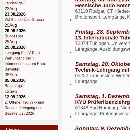
Landesliga 1
Hessische Judo Somm
23
Aug
63110 Rodgau OT Nieder-R
23.08.2026
Breitensport, Lehrgänge, 
W&B Judo Ü50 Gruppe
29
Aug
29.08.2026
Freitag, 28. Septem
Bundesliga
13. Internationale Tü
29
Aug
72074 Tübingen, Universit
29.08.2026
Lehrgänge, Ausbildungsw
Lehrgang für LV-Kata-
Wertungsrichter +
Samstag, 20. Oktobe
Interessenten zum Kata
Bewerter
Technik-Lehrgang mit
05
Sep
65232 Taunusstein-Wehen,
05.09.2026
Lehrgänge
Bundesliga
12
Sep
Samstag, 1. Dezembe
12.09.2026
KYU Prüferlizenzlehr
2. Offener Technik- und
61348 Bad Homburg, Niede
Randori- Lehrgang des
Bezirks Ost 2026
Lehrgänge, Prüfungswese
Sonntag, 9. Dezembe