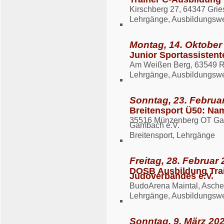
Kirschberg 27, 64347 Gri
Lehrgänge, Ausbildungsw
Montag, 14. Oktober 
Junior Sportassistent
Am Weißen Berg, 63549 
Lehrgänge, Ausbildungsw
Sonntag, 23. Februar
Breitensport Ü50: Nam
35516 Münzenberg OT Gam
Gambach e.V.
Breitensport, Lehrgänge
Freitag, 28. Februar 
DOSB Ausbildung Tra
Judoverbandes e.V.
BudoArena Maintal, Ascher
Lehrgänge, Ausbildungsw
Sonntag, 9. März 202