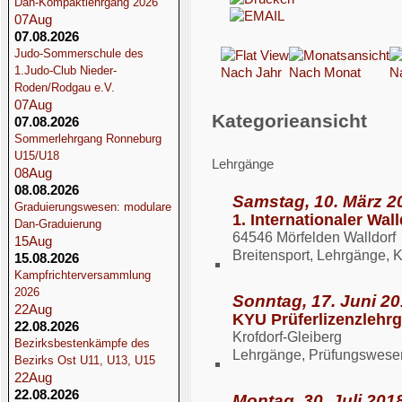
Dan-Kompaktlehrgang 2026
07
Aug
07.08.2026
Judo-Sommerschule des
1.Judo-Club Nieder-
Nach Jahr
Nach Monat
N
Roden/Rodgau e.V.
07
Aug
Kategorieansicht
07.08.2026
Sommerlehrgang Ronneburg
U15/U18
Lehrgänge
08
Aug
08.08.2026
Samstag, 10. März 2
Graduierungswesen: modulare
1. Internationaler Wal
Dan-Graduierung
64546 Mörfelden Walldorf
15
Aug
Breitensport, Lehrgänge, 
15.08.2026
Kampfrichterversammlung
2026
Sonntag, 17. Juni 20
22
Aug
KYU Prüferlizenzlehr
22.08.2026
Krofdorf-Gleiberg
Bezirksbestenkämpfe des
Lehrgänge, Prüfungswese
Bezirks Ost U11, U13, U15
22
Aug
22.08.2026
Montag, 30. Juli 2018