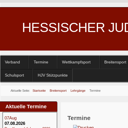
HESSISCHER JU
Verband
Termine
Wettkampfsport
Breitensport
Schulsport
HJV Stützpunkte
Aktuelle Seite:
Startseite
Breitensport
Lehrgänge
Termine
Aktuelle Termine
Termine
07
Aug
07.08.2026